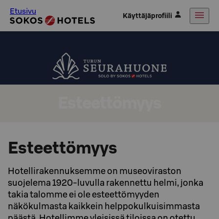
Etusivu
Käyttäjäprofiili
Esteettömyys
Esteettömyys
Hotellirakennuksemme on museoviraston
suojelema 1920-luvulla rakennettu helmi, jonka
takia talomme ei ole esteettömyyden
näkökulmasta kaikkein helppokulkuisimmasta
päästä. Hotellimme yleisissä tiloissa on otettu