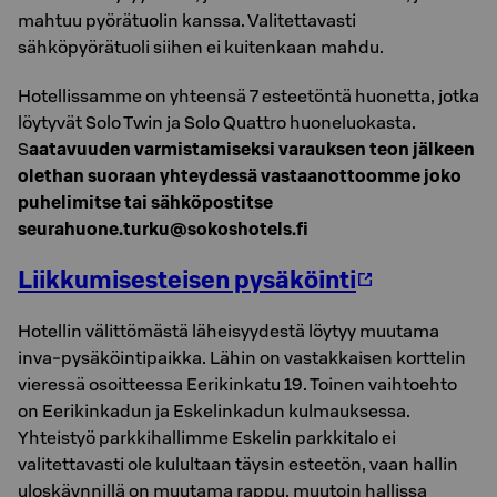
mahtuu pyörätuolin kanssa. Valitettavasti
sähköpyörätuoli siihen ei kuitenkaan mahdu.
Hotellissamme on yhteensä 7 esteetöntä huonetta, jotka
löytyvät Solo Twin ja Solo Quattro huoneluokasta.
S
aatavuuden varmistamiseksi varauksen teon jälkeen
olethan suoraan yhteydessä vastaanottoomme joko
puhelimitse tai sähköpostitse
seurahuone.turku@sokoshotels.fi
Liikkumisesteisen pysäköinti
Hotellin välittömästä läheisyydestä löytyy muutama
inva-pysäköintipaikka. Lähin on vastakkaisen korttelin
vieressä osoitteessa Eerikinkatu 19. Toinen vaihtoehto
on Eerikinkadun ja Eskelinkadun kulmauksessa.
Yhteistyö parkkihallimme Eskelin parkkitalo ei
valitettavasti ole kulultaan täysin esteetön, vaan hallin
uloskäynnillä on muutama rappu, muutoin hallissa