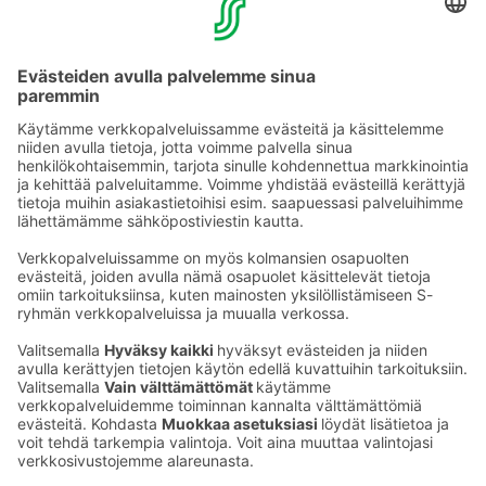
Varaukset ja lisätiedot:
TOK:n hotellien ja ravintoloiden Myyntipalvelusta, puh.
0300 870 040, ma-pe klo 8.00-16.30 tai osoitteesta
sales.turku@sokoshotels.fi
Puhelun hinta
Ota yhteyttä
Sokos Hotels uutiskirje
Hotellien yhteystiedot
Tilaa uutiskirje
Asiakaspalvelun yhteystiedot
›
Saat Sokos Hotellien uusimmat
Palaute
edut ja uutiset sähköpostiisi
kuukausittain.
Anna palautetta
Palkinnot ja sertifikaatit
Sokos Hotels somessa
Sokos
Sokos
Sokos Hotels
Sokos Hotels
Hotels
Hotels
Facebookissa
Instagramissa
Youtubessa
Linkedinissä