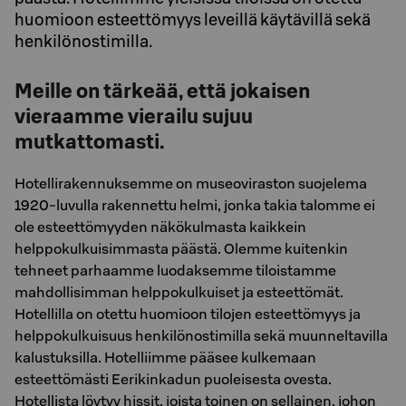
huomioon esteettömyys leveillä käytävillä sekä
henkilönostimilla.
Meille on tärkeää, että jokaisen
vieraamme vierailu sujuu
mutkattomasti.
Hotellirakennuksemme on museoviraston suojelema
1920-luvulla rakennettu helmi, jonka takia talomme ei
ole esteettömyyden näkökulmasta kaikkein
helppokulkuisimmasta päästä. Olemme kuitenkin
tehneet parhaamme luodaksemme tiloistamme
mahdollisimman helppokulkuiset ja esteettömät.
Hotellilla on otettu huomioon tilojen esteettömyys ja
helppokulkuisuus henkilönostimilla sekä muunneltavilla
kalustuksilla. Hotelliimme pääsee kulkemaan
esteettömästi Eerikinkadun puoleisesta ovesta.
Hotellista löytyy hissit, joista toinen on sellainen, johon