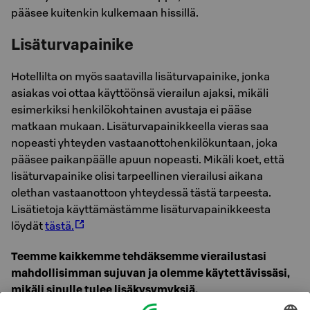
pääsee kuitenkin kulkemaan hissillä.
Lisäturvapainike
Hotellilta on myös saatavilla lisäturvapainike, jonka
asiakas voi ottaa käyttöönsä vierailun ajaksi, mikäli
esimerkiksi henkilökohtainen avustaja ei pääse
matkaan mukaan. Lisäturvapainikkeella vieras saa
nopeasti yhteyden vastaanottohenkilökuntaan, joka
pääsee paikanpäälle apuun nopeasti. Mikäli koet, että
lisäturvapainike olisi tarpeellinen vierailusi aikana
olethan vastaanottoon yhteydessä tästä tarpeesta.
Lisätietoja käyttämästämme lisäturvapainikkeesta
löydät
tästä.
Teemme kaikkemme tehdäksemme vierailustasi
mahdollisimman sujuvan ja olemme käytettävissäsi,
mikäli sinulle tulee lisäkysymyksiä.