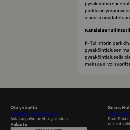
pysäköintiin suunnat
parkki on ympärivuor
alueella noudatetaan 
Kansialue Tullintori
P-Tullintorin parkkiha
pysäköintialueen mak
pysäköintialueella o
maksua ei voi suoritt
Ota yhteyttä
Sokos Hote
Hotellien yhteystiedot
Tilaa uutis
Asiakaspalvelun yhteystiedot
›
Saat Sokos
Palaute
uutiset säh