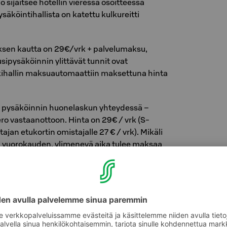
o sijaitsee hotellin vieressä osoitteessa
säköintihallista on katettu kulkureitti
ksen kautta on 29€/vrk + palvelumaksu,
ipysäköinnin ylittävät tunnit ovat
kkihallin maksuautomaattiin maksettuna hinta
a pysäköinnin huonelaskun yhteydessä –
ro vastaanottoon. Hinta on 29€ / vrk (S-
ajan etukortin omistajalle 27 € / vrk). Mikäli
ää vuorokauden, ylimenevä aika tulee maksaa
tiin. Hotelliin maksetun vuorokauden aikana
 sisään ja ulos samalla maksulla.
ni Tampereen takapihan pysäköintialueella on
koja 4 kpl. Paikkoja ei ole mahdollista varata