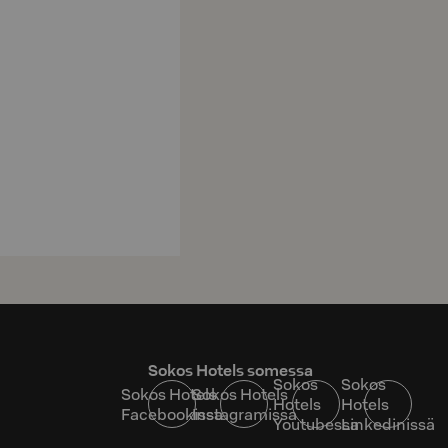
Sokos Hotels somessa
Sokos
Sokos
Sokos Hotels
Sokos Hotels
Hotels
Hotels
Facebookissa
Instagramissa
Youtubessa
Linkedinissä