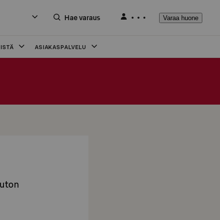
Hae varaus
Varaa huone
ISTÄ
ASIAKASPALVELU
auton