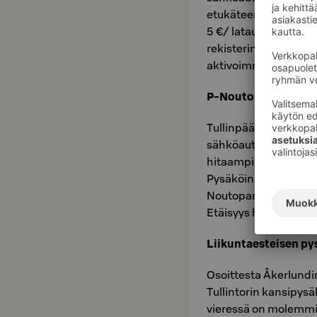
etukäteen. Hinta on 2
5 €/ latauskerta. Il
rekisterinumero vast
aktivoimme latauspa
P-Noutoparkki
Tullinpäädyssä sijai
sähköautojen latausto
hitaampia 1,8 (kW) 40
Pysäköinnin voi maks
Noutoparkin osoite o
Etäisyys hotellilta n.
Liikuntaesteisen py
Osoittesta Åkerlund
Tullintorin kansipys
vieressä on molemmin