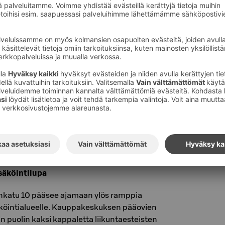
9€ / vrk (S-Card-asiakkaille 27€ / vrk) lisäksi
moita latauspisteen numero sekä auton
aanottoon heti pysäköinnin jälkeen niin
ikan sekä pysäköinnin.
tseva P-Noutoparkki on varustettu 50
lpalla. Nopeita (22 kW) latauspisteitä on 10 ja
. Lataus toimii eParking-sovelluksella.
aa Moovy-sovelluksella tai korttimaksulla. P-
n Ratapihankatu 39 C. Vuorokausihinta 35 €.
 450 m.
säköintilupa
inkatu 10 pääsee ajamaan ylös ramppia
äköintialueelle. Kauppakeskuksen pääovien
 puolin kaksi kappaletta liikuntaesteisten