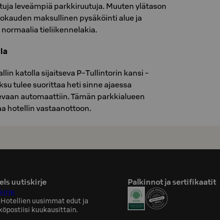
tuja leveämpiä parkkiruutuja. Muuten ylätason
okauden maksullinen pysäköinti alue ja
normaalia tieliikennelakia.
lla
llin katolla sijaitseva P-Tullintorin kansi -
su tulee suorittaa heti sinne ajaessa
levaan automaattiin. Tämän parkkialueen
aa hotellin vastaanottoon.
ls uutiskirje
Palkinnot ja sertifikaatit
kirje
 Hotellien uusimmat edut ja
köpostiisi kuukausittain.