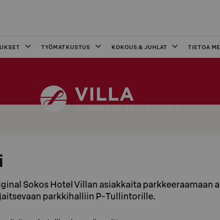
OUKSET
TYÖMATKUSTUS
KOKOUS & JUHLAT
TIETOA ME
i
ginal Sokos Hotel Villan asiakkaita parkkeeraamaan 
jaitsevaan parkkihalliin P-Tullintorille.