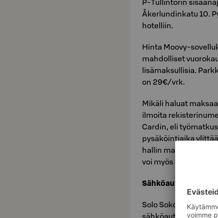
P-Tullintorin sisäänaj
Åkerlundinkatu 10. Py
hotelliin.
Hinta Moovy-sovellu
mahdolliset vuorokaus
lisämaksullisia. Par
on 29€/vrk.
Mikäli haluat maksa
ilmoita rekisterinume
Cardin, eli työmatkust
pysäköintiaika ylitt
hallin maksuautomaat
voi myös ajaa hallista
Sähköauton lataus
Solo Sokos Hotel Tor
sähköauton latauspaik