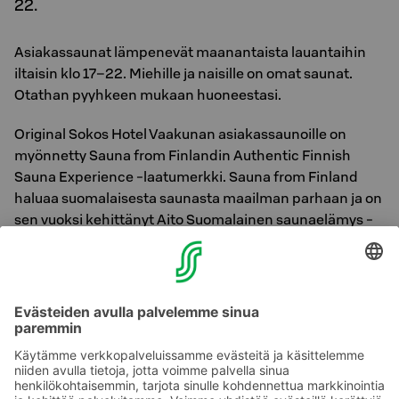
22.
Asiakassaunat lämpenevät maanantaista lauantaihin
iltaisin klo 17–22. Miehille ja naisille on omat saunat.
Otathan pyyhkeen mukaan huoneestasi.
Original Sokos Hotel Vaakunan asiakassaunoille on
myönnetty Sauna from Finlandin Authentic Finnish
Sauna Experience -laatumerkki. Sauna from Finland
haluaa suomalaisesta saunasta maailman parhaan ja on
sen vuoksi kehittänyt Aito Suomalainen saunaelämys -
laatukäsikirjan sekä Authentic Finnish Sauna
Experience -sertifikaatin laatumerkiksi saunapalveluita
tarjoaville yrityksille.
Otattehan huomioon, että muutokset ovat mahdollisia.
Mukavia saunaelämyksiä!