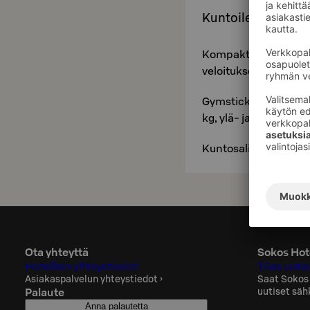
Kuntoile kätevästi 
Kompaktin kuntosalin
veloituksetonta. Kunt
Gymstickin laitteet: 
kg, ylä- ja alaltalja, 
Kuntosalilla on myös t
Ota yhteyttä
Sokos Hote
Hotellien yhteystiedot
Tilaa uutis
Asiakaspalvelun yhteystiedot
›
Saat Sokos
Palaute
uutiset säh
Anna palautetta