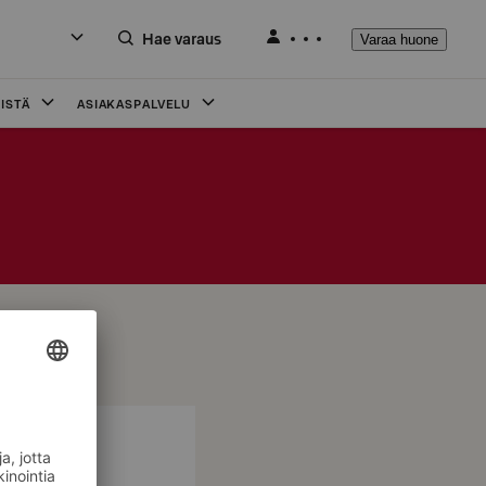
Hae varaus
Varaa huone
ISTÄ
ASIAKASPALVELU