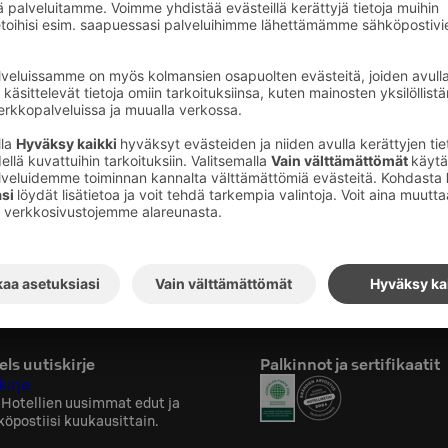
hotellin omalla salilla.
 käyttö hotellivieraillemme on
osali löytyy saunaosastolta.
kuntopyörä, crosstrainer, käsipainot 1 - 24,5
ristikkäistalja sekä selkäpenkki.
elevisio. Sali on käytettävissä klo 06 - 23.
ls uutiskirje
Palkinnot ja sertifikaatit
kirje
 Hotellien uusimmat edut ja
köpostiisi kuukausittain.