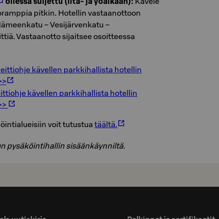
ollessa suljettu (ilta- ja yöaikaan):
Kävele
joramppia pitkin. Hotellin vastaanottoon
Hämeenkatu – Vesijärvenkatu –
ttiä. Vastaanotto sijaitsee osoitteessa
eittiohje kävellen parkkihallista hotellin
>>
ittiohje kävellen parkkihallista hotellin
>>
ntialueisiin voit tutustua
täältä.
pysäköintihallin sisäänkäynniltä.