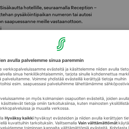
: Sisäkautta hotellille, seuraamalla Reception –
tattehan pysäköintipaikan numeron tai autosi
on saapuessanne meille vastaanottoon.
i
etusti, ei ennakkovarausta
n latauspistettä hotellivieraillemme. Palvelun
twork, lue lisää
täältä
.
us max. 2,60 m
maksullista inva-pysäköintiruutua hotellin
läheisyydessä.
ysäköintihalli:
enkatu 22, pysäköintipaikat tasolla -3. Ovi
eria soittamalla Sokoksen ollessa kiinni.
i.
golla merkatut pysäköintipaikat.