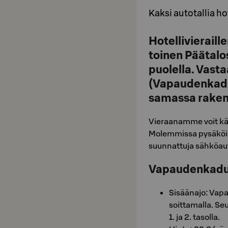
Kaksi autotallia h
Hotellivieraill
toinen Päätalo
puolella. Vasta
(Vapaudenkadu
samassa raken
Vieraanamme voit käy
Molemmissa pysäköint
suunnattuja sähköaut
Vapaudenkadun
Sisäänajo: Vap
soittamalla. Se
1. ja 2. tasolla.