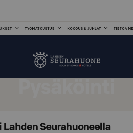
OUKSET
TYÖMATKUSTUS
KOKOUS & JUHLAT
TIETOA ME
Pysäköinti
i Lahden Seurahuoneella