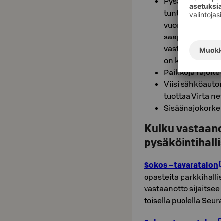
Pysäköinnin vo
tuntiveloituksel
vuorokausihinna
saapuessanne m
vastaanottoon, 
on kytketty pois
Paikkoja rajoite
Viisi sähköauto
tuottaa Virta ne
Sisäänajokorke
Kulku vastaa
pysäköintihalli
Sokos –tavaratalon
opasteita parkkihalli
vastaanotto sijaitse
toisella puolella Se