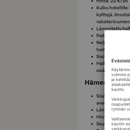
Hinta: 22 €/yö
Kulku hotellille
kylttejä. Ilmoi
rekisterinumer
Lämmitetty hall
Paikkoja rajoit
Neljä sähköauto
tuottaa Virta ne
Sisäänajokorke
Hallissa kaksi 
sisäänkäynnin 
Hämeenkadun p
Sisäänajo: Häme
avautuu ovisumm
Lämmitetty hall
Hinta 22 €/yö.
Seurahuoneen lo