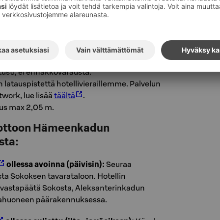
it maksaa Easypark-sovelluksella
la tai vastaanottoon kiinteällä
lla. Ilmoitattehan autonne rekisterinumeron
eille vastaanottoon. Halutessanne maksaa
varmistattehan että, Easyparkin automatiikka
.
tusti, ei ennakkovarausta.
n latauspistettä hotellivieraillemme. Palvelun
twork, lue lisää
täältä
.
us max 2,05 m.
nottoon Hämeenkadun
sta:
ollessa avoinna
(päivisin):
Seuraa
sta Sokoksen tavarataloon. Hotellin
e vastapäätä Sokosta, Aleksanterinkadun
urahuoneen päärakennuksessa.