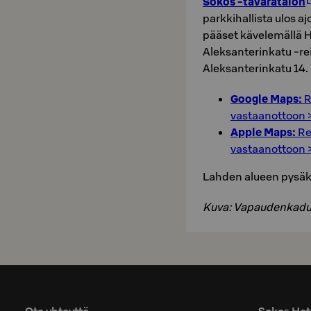
Sokos -tavaratalon
parkkihallista ulos a
pääset kävelemällä 
Aleksanterinkatu -rei
Aleksanterinkatu 14.
Google Maps:
R
vastaanottoon 
Apple Maps:
Re
vastaanottoon 
Lahden alueen pysäköi
Kuva: Vapaudenkadun 