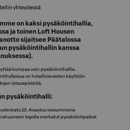
otellin yhteydessä
emme on kaksi pysäköintihallia,
ssa ja toinen Loft Housen
anotto sijaitsee Päätalossa
n pysäköintihallin kanssa
nuksessa).
ttää kumpaa vain pysäköintihallia.
ihalleissa on hotellivieraiden käyttöön
ojen latauspisteitä.
 pysäköintihalli:
audenkatu 13. Avautuu ovisummeria
urahuoneen logolla merkatut pysäköintipaikat