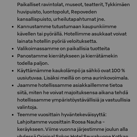
Paikalliset ravintolat, museot, teatterit, Tykkimäen
huvipuisto, luontopolut, Repoveden
kansallispuisto, urheilutapahtumat jne.
Kannustamme tutustumaan kaupunkiimme
kävellen tai pyörällä. Hotellimme asukkaat voivat
lainata hotellin pyöriä veloituksetta.
Valikoimassamme on paikallisia tuotteita
Panostamme kierrätykseen ja kierrätämekin
todella paljon.
Käyttämämme kaukolämpö ja sähkö ovat 100 %
uusiutuvaa. Lisäksi meillä on oma aurinkovoimala.
Jaamme hotellissamme asiakkaillemme tietoa
siitä, miten he voivat majoituksensa aikana tehdä
hotellissamme ympäristöystävällisiä ja vastuullisia
valintoja.
Teemme vuosittain hyväntekeväisyyttä:
Lahjoitamme vuosittain Roosa Nauha -
keräykseen. Viime vuonna järjestimme joulun alla
yhdessä Original Sokos Hotel Seurahuone Kotkan