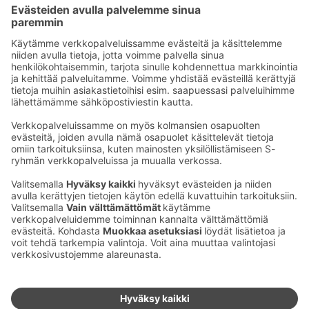
Kurkkaa lisää vinkkejä siitä, kuinka juuri sinä voit
matkailla vastuullisesti
täältä.
Paremmat valinnat ovat aina paikallaan.
Ota yhteyttä
Sokos Hotels uutiskirje
Hotellien yhteystiedot
Tilaa uutiskirje
Asiakaspalvelun yhteystiedot
›
Saat Sokos Hotellien uusimmat
Palaute
edut ja uutiset sähköpostiisi
kuukausittain.
Anna palautetta
Palkinnot ja sertifikaatit
Sokos Hotels somessa
Sokos
Sokos
Sokos Hotels
Sokos Hotels
Hotels
Hotels
Facebookissa
Instagramissa
Youtubessa
Linkedinissä