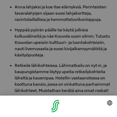
Anna lahjaksi ja koe itse elämyksiä. Perinteisten
tavaralahjojen sijaan suosi lahjakortteja,
ravintolaillallisia ja hemmotteluviikonloppuja.
Hyppää pyörän päälle tai käytä julkisia
kulkuvälineitä ja näe Kouvola uusin silmin. Tutustu
Kouvolan upeisiin kulttuuri- ja luontokohteisiin,
nauti livemusasta ja suosi kivijalkamyymälöitä ja
käsityöpuoteja.
Retkeile lähikohteissa. Lähimatkailu on nyt in, ja
kaupungistamme löytyy upeita retkeilykohteita
läheltä ja kauempaa. Hotellin vastaanotossa on
koottuna kansio, jossa on vinkattuna parhaimmat
lähikohteet. Muistathan kerätä aina omat roskat!
Valitsemalla Green Key -merkityn hotellin olet
mukana edistämässä vastuullista ja kestävämpää
matkailua. Kiitos että välität!