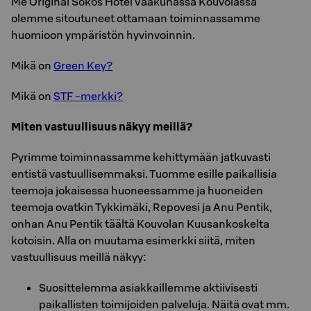
Me Original Sokos Hotel Vaakunassa Kouvolassa
olemme sitoutuneet ottamaan toiminnassamme
huomioon ympäristön hyvinvoinnin.
Mikä on
Green Key?
Mikä on
STF -merkki?
Miten vastuullisuus näkyy meillä?
Pyrimme toiminnassamme kehittymään jatkuvasti
entistä vastuullisemmaksi. Tuomme esille paikallisia
teemoja jokaisessa huoneessamme ja huoneiden
teemoja ovatkin Tykkimäki, Repovesi ja Anu Pentik,
onhan Anu Pentik täältä Kouvolan Kuusankoskelta
kotoisin. Alla on muutama esimerkki siitä, miten
vastuullisuus meillä näkyy:
Suosittelemma asiakkaillemme aktiivisesti
paikallisten toimijoiden palveluja. Näitä ovat mm.