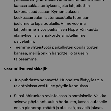
kanssa suklaakeräyksen, joka lahjoitettiin
kokonaisuudessaan Kymenlaakson
keskussairaalan lastenosastolle tuomaan
joulumieltä lapsipotilaille. Viime vuonna
lahjoitimme myös paikallisen Hope ry:n kautta
elämyksellisiä lahjakortteja hotellimme
palveluihin.
Teemme yhteistyötä paikallisten oppilaitosten
kanssa, meillä onkin harjoittelijoita usein
talossamme.
Vastuullisuusvinkkejä:
Juo puhdasta hanavettä. Huoneista löytyy lasit ja
ravintoloissa vesi tulee pöytiin kannuissa.
Suosi lähiruokaa ravintolassa ja aamiaisella. Vaikka
seisova pöytä notkuukin herkuista, kasaa lautaselle
ensin pienempi määrä ja ota lisää jos vielä jaksat.