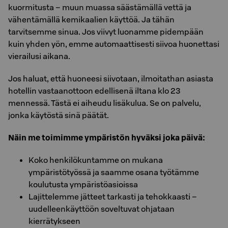
kuormitusta – muun muassa säästämällä vettä ja
vähentämällä kemikaalien käyttöä. Ja tähän
tarvitsemme sinua. Jos viivyt luonamme pidempään
kuin yhden yön, emme automaattisesti siivoa huonettasi
vierailusi aikana.
Jos haluat, että huoneesi siivotaan, ilmoitathan asiasta
hotellin vastaanottoon edellisenä iltana klo 23
mennessä. Tästä ei aiheudu lisäkulua. Se on palvelu,
jonka käytöstä sinä päätät.
Näin me toi­mim­me ym­pä­ris­tön hy­väk­si joka päivä:
Koko henkilökuntamme on mukana
ympäristötyössä ja saamme osana työtämme
koulutusta ympäristöasioissa
Lajittelemme jätteet tarkasti ja tehokkaasti –
uudelleenkäyttöön soveltuvat ohjataan
kierrätykseen