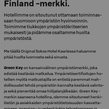
Finland -merkki.
Ho­tel­lim­me on si­tou­tu­nut ot­ta­maan toi­min­nas­
saan huo­mioon ym­pä­ris­tön hy­vin­voin­nin.
Toimimme tiukkojen ympäristökriteerien
mukaisesti ja pidämme osaltamme huolta
ympäristöstä.
Me tääl­lä Ori­gi­nal Sokos Hotel Kaar­les­sa ha­luam­me
pitää huol­ta luon­nos­ta sekä si­nus­ta.
Green Key
on kan­sain­vä­li­nen ym­pä­ris­tö­merk­ki, joka
edis­tää kes­tä­vää mat­kai­lua. Ym­pä­ris­tö­ser­ti­fioi­tu­jen ho­
tel­lien myötä mat­kus­ta­jil­la on en­tis­tä pa­rem­mat mah­
dol­li­suu­det tehdä ym­pä­ris­tön kan­nal­ta kes­tä­viä va­lin­to­
ja sekä pie­nen­tää omaa hii­li­ja­lan­jäl­ke­ään. Green Key -
mer­kin saa­neena ho­tel­lina, olemme si­tou­tu­neet hen­ki­
lös­tön ja asiak­kai­den ym­pä­ris­tö­tie­toi­suu­den kas­vat­ta­
mi­seen, ener­gian- ja ve­den­käy­tön te­hos­ta­mi­seen ja