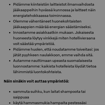
Pidämme kiinteistön laitteistot ilmanvaihdosta
jääkaappeihin hyvässä kunnossa ja laitteet näin
energiatehokkaassa toiminnassa.
Olemme vähentäneet huonekohtaisten
jääkaappien määrää energian säästämiseksi.
Innostamme asiakkaatkin mukaan. Jokaisesta
huoneesta löytyy vinkkejä miten hotellivieraana
voit säästää ympäristöä.
Pidämme huolen, että noudatamme toiveitasi: jos
jätät pyyhkeen naulakkoon, emme vaihda sitä.
Autamme nauttimaan upeasta suomalaisesta
luonnostamme: kaikista hotelleista löydät tietoa
lähimmistä luontokohteista.
Näin sinäkin voit auttaa ympäristöä:
sammuta suihku, kun laitat shampoota tai
saippuaa
käytä hammasmukia hampaita pestessäsi