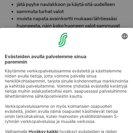
jätä pyyhe naulakkoon ja käytä sitä uudelleen
sammuta turhat valot
muista napata avainkortti mukaasi lähtiessäsi
huoneesta, näin koko huoneen valot sammuvat
valitse aamiaisella lähi-, luomu- ja kasvisruokaa
syö aina kaikki minkä otat
lajittele roskat. Huoneen pöydälle jättämäsi pullot,
paperit ja lasit huonesiivous lajittelee eteenpäin.
tutustu nähtävyyksiin pyöräillen tai kävellen, kysy
hotellista bussiaikatauluista ja muusta julkisesta
käytä portaita hissien sijaan
Ota yhteyttä
Sokos Hotels uutiskirje
Hotellien yhteystiedot
Tilaa uutiskirje
Asiakaspalvelun yhteystiedot
›
Saat Sokos Hotellien uusimmat