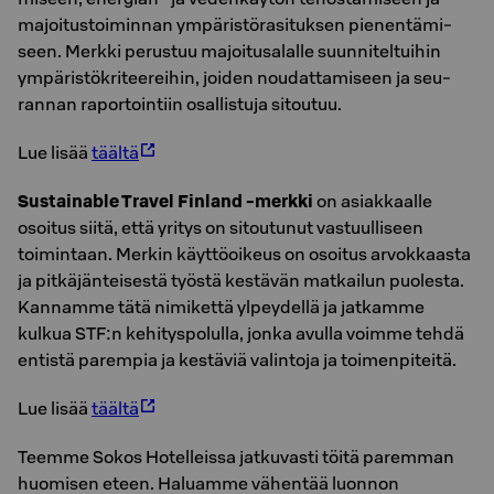
ma­joi­tus­toi­min­nan ym­pä­ris­tö­ra­si­tuk­sen pie­nen­tä­mi­
seen. Merk­ki pe­rus­tuu ma­joi­tusa­lal­le suun­ni­tel­tui­hin
ym­pä­ris­tö­kri­tee­rei­hin, joi­den nou­dat­ta­mi­seen ja seu­
ran­nan ra­por­toin­tiin osal­lis­tu­ja si­tou­tuu.
Lue lisää
täältä
Sustainable Travel Finland -merkki
on asiakkaalle
osoitus siitä, että yritys on sitoutunut vastuulliseen
toimintaan. Merkin käyttöoikeus on osoitus arvokkaasta
ja pitkäjänteisestä työstä kestävän matkailun puolesta.
Kannamme tätä nimikettä ylpeydellä ja jatkamme
kulkua STF:n kehityspolulla, jonka avulla voimme tehdä
entistä parempia ja kestäviä valintoja ja toimenpiteitä.
Lue lisää
täältä
Teemme Sokos Hotelleissa jatkuvasti töitä paremman
huomisen eteen. Haluamme vähentää luonnon