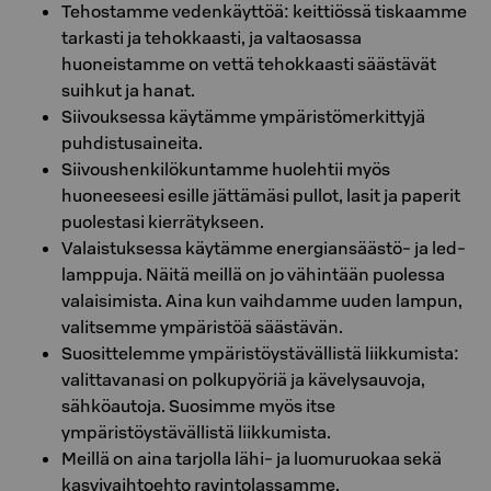
Tehostamme vedenkäyttöä: keittiössä tiskaamme
tarkasti ja tehokkaasti, ja valtaosassa
huoneistamme on vettä tehokkaasti säästävät
suihkut ja hanat.
Siivouksessa käytämme ympäristömerkittyjä
puhdistusaineita.
Siivoushenkilökuntamme huolehtii myös
huoneeseesi esille jättämäsi pullot, lasit ja paperit
puolestasi kierrätykseen.
Valaistuksessa käytämme energiansäästö- ja led-
lamppuja. Näitä meillä on jo vähintään puolessa
valaisimista. Aina kun vaihdamme uuden lampun,
valitsemme ympäristöä säästävän.
Suosittelemme ympäristöystävällistä liikkumista:
valittavanasi on polkupyöriä ja kävelysauvoja,
sähköautoja. Suosimme myös itse
ympäristöystävällistä liikkumista.
Meillä on aina tarjolla lähi- ja luomuruokaa sekä
kasvivaihtoehto ravintolassamme.