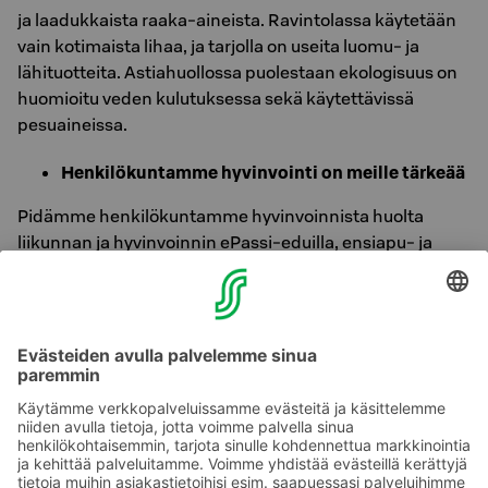
ja laadukkaista raaka-aineista. Ravintolassa käytetään
vain kotimaista lihaa, ja tarjolla on useita luomu- ja
lähituotteita. Astiahuollossa puolestaan ekologisuus on
huomioitu veden kulutuksessa sekä käytettävissä
pesuaineissa.
Henkilökuntamme hyvinvointi on meille tärkeää
Pidämme henkilökuntamme hyvinvoinnista huolta
liikunnan ja hyvinvoinnin ePassi-eduilla, ensiapu- ja
turvallisuuskoulutuksilla, kattavilla ja maksuttomilla
työterveyspalveluilla sekä turvallisella työilmapiirillä.
Henkilöstömme työtyytyväisyyttä mitataan vuosittain
työtyytyväisyystutkimuksella.
Paremmat valinnat ovat aina paikallaan.
Kuva: Visit Häme