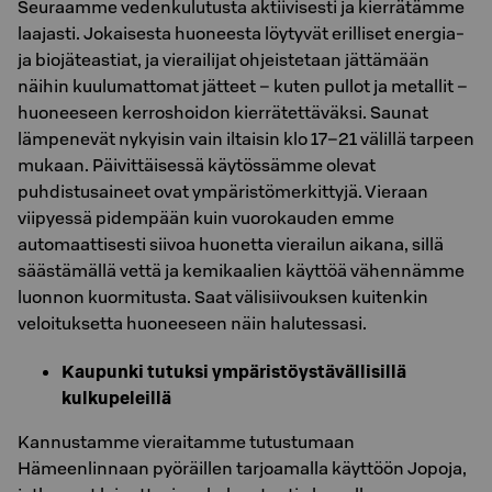
Seuraamme vedenkulutusta aktiivisesti ja kierrätämme
laajasti. Jokaisesta huoneesta löytyvät erilliset energia-
ja biojäteastiat, ja vierailijat ohjeistetaan jättämään
näihin kuulumattomat jätteet – kuten pullot ja metallit –
huoneeseen kerroshoidon kierrätettäväksi. Saunat
lämpenevät nykyisin vain iltaisin klo 17–21 välillä tarpeen
mukaan. Päivittäisessä käytössämme olevat
puhdistusaineet ovat ympäristömerkittyjä. Vieraan
viipyessä pidempään kuin vuorokauden emme
automaattisesti siivoa huonetta vierailun aikana, sillä
säästämällä vettä ja kemikaalien käyttöä vähennämme
luonnon kuormitusta. Saat välisiivouksen kuitenkin
veloituksetta huoneeseen näin halutessasi.
Kaupunki tutuksi ympäristöystävällisillä
kulkupeleillä
Kannustamme vieraitamme tutustumaan
Hämeenlinnaan pyöräillen tarjoamalla käyttöön Jopoja,