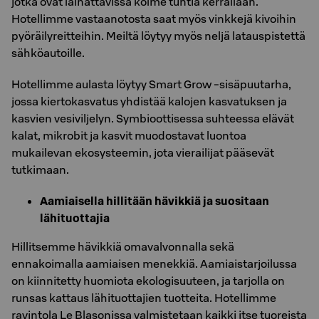
jotka ovat lainattavissa kolme tuntia kerrallaan.
Hotellimme vastaanotosta saat myös vinkkejä kivoihin
pyöräilyreitteihin. Meiltä löytyy myös neljä latauspistettä
sähköautoille.
Hotellimme aulasta löytyy Smart Grow -sisäpuutarha,
jossa kiertokasvatus yhdistää kalojen kasvatuksen ja
kasvien vesiviljelyn. Symbioottisessa suhteessa elävät
kalat, mikrobit ja kasvit muodostavat luontoa
mukailevan ekosysteemin, jota vierailijat pääsevät
tutkimaan.
Aamiaisella hillitään hävikkiä ja suositaan
lähituottajia
Hillitsemme hävikkiä omavalvonnalla sekä
ennakoimalla aamiaisen menekkiä. Aamiaistarjoilussa
on kiinnitetty huomiota ekologisuuteen, ja tarjolla on
runsas kattaus lähituottajien tuotteita. Hotellimme
ravintola Le Blasonissa valmistetaan kaikki itse tuoreista