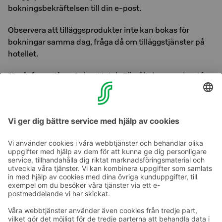
bokningsbekräftelsen till din e-post.
Observera att tilläggsprodukter inte kan bokas för
bokningar samma dag, fråga då om tilläggstjänster på
hotellet.
Mer information:
Sokos Hotels Försäljningsservice, tfn
0300 870 000, mån–fre kl. 8.30–16.30 eller direkt från
hotellet.
Samtalets pris »
Ta kontakt
Kontaktuppgifter till hotellen
Kontaktuppgifter till kundservice
›
Feedback