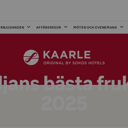
ERBJUDANDEN
AFFÄRSRESOR
MÖTEN OCH EVENEMANG
jans bästa fru
2025