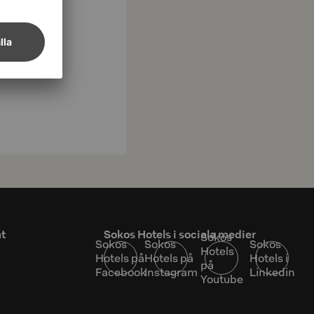
at
Sokos Hotels i sociala medier
Sokos
Sokos
Sokos
Sokos
Hotels
Hotels på
Hotels på
Hotels i
på
Facebook
Instagram
Linkedin
Youtube