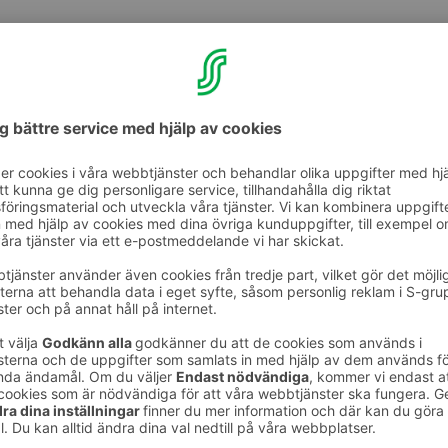
okos Hotel Kaarles frukost
vald till Sokos Hotels -
ästa frukost 2025!
tellgästerna - tack ska ni ha, vilken stor ära!
ar fått ett otroligt pris. Sokos Hotels -kedjans
val och röstat Original Sokos Hotel Kaarles
bästa år 2025.
at. Vi jobbar hårt varje dag, för att våra gäster
stund i vår stämningsfulla frukostsal och njuta
d.
at: