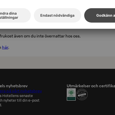
rukost även om du inte övernattar hos oss.
n
här
.
els nyhetsbrev
Utmärkelser och certifik
ra på vårt nyhetsbrev
s Hotellens senaste
h nyheter till din e-post
d.