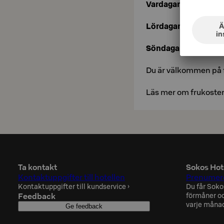
Vardagar kl. 6-9.30
Lördagar kl. 6.30-11
Söndagar kl. 7.30-11
Du är välkommen på f
Läs mer om frukoste
Ta kontakt
Sokos Hot
Kontaktuppgifter till hotellen
Prenumere
Kontaktuppgifter till kundservice
›
Du får Soko
Feedback
förmåner oc
varje måna
Ge feedback