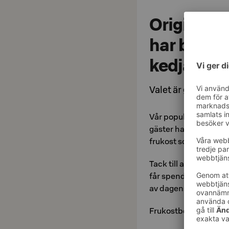
Original S
har blivit 
kedjans b
Valet är gjort av ho
Vår populära frukost h
gäster har gjort sitt 
frukost som kedjans 
Tack till alla som röst
får spendera an lugn 
av dagens bästa stun
Frukostbordet är duk