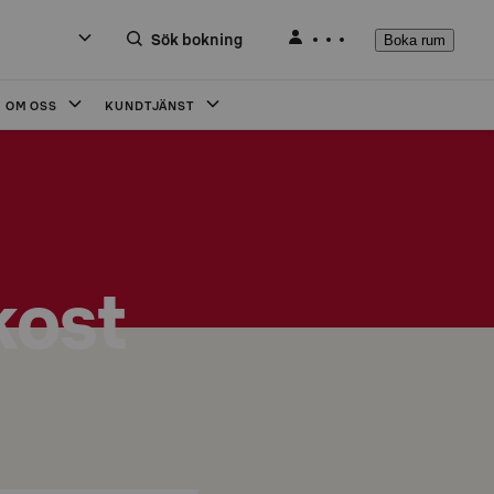
Sök bokning
Boka rum
OM OSS
KUNDTJÄNST
kost