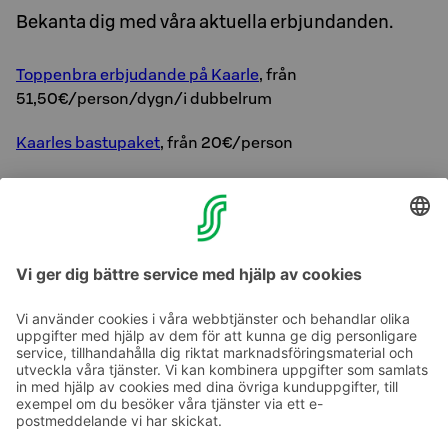
Bekanta dig med våra aktuella erbjundanden.
Toppenbra erbjudande på Kaarle
, från
51,50€/person/dygn/i dubbelrum
Kaarles bastupaket
, från 20€/person
Du är välkommen på frukost, även om du inte övernattar
hos oss!
Njut av en lyxig hotellnatt
Ta kontakt
Kontaktuppgifter till hotellen
Kontaktuppgifter till kundservice
›