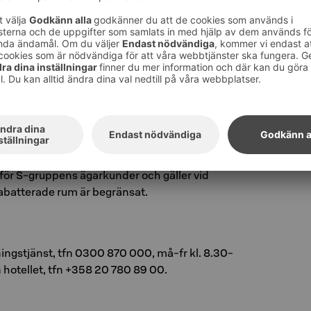
e Nightclub
sokoshotels.fi med bokningskod FIESTA.
För
gå till Boka ett rum längst upp till höger på
gskod FIESTA. Du ser där våra tillgängliga
önskade tilläggsprodukter och tjänster till din
äftelsen skickas till din e-post.
ör S-gruppens ägarkunder och gäller vid
 rabatterade rum är begränsat.
­nings­tjänst, tfn 0300 870 000, må-fr kl. 8.30-
n ho­tel­let, tfn +358 20 780 89 00.