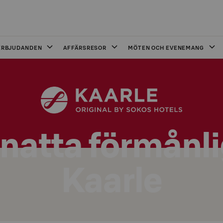
ERBJUDANDEN
AFFÄRSRESOR
MÖTEN OCH EVENEMANG
natta förmånli
Kaarle