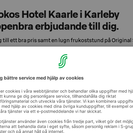
 Sokos Hotel Kaarle i Karleby
­penbra er­bju­dan­de till dig.
till ett bra pris samt en lugn frukoststund på Origina
ra en paus från vardagen? Vi har ett bra
 Hotel Kaarle, Karleby
er­son/dygn/i dub­bel­rum