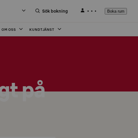
Sök bokning
Boka rum
OM OSS
KUNDTJÄNST
gt på