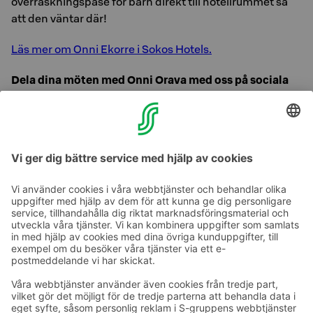
överraskningspåse för barn direkt till hotellrummet så
att den väntar där!
L
äs mer om Onni Ekorre i Sokos Hotels.
Dela dina möten med Onni Orava med oss ​​på sociala
medier:
Facebook
Instagram
Ta kontakt
Kontaktuppgifter till hotellen
Kontaktuppgifter till kundservice
›
Feedback
Ge feedback