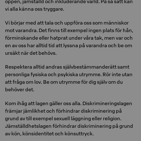
öppen, jämställd och inkluderande värld. På så sätt kan
vi alla känna oss tryggare.
Vi börjar med att tala och uppföra oss som människor
mot varandra. Det finns till exempel ingen plats för hån,
förminskande eller hatprat under våra tak, men var och
en av oss har alltid tid att lyssna på varandra och be om
ursäkt när det behövs.
Respektera alltid andras självbestämmanderätt samt
personliga fysiska och psykiska utrymme. Rör inte utan
att fråga om lov. Be om utrymme för dig själv om du
behöver det.
Kom ihåg att lagen gäller oss alla. Diskrimineringslagen
främjar jämlikhet och förhindrar diskriminering på
grund av till exempel sexuell läggning eller religion.
Jämställdhetslagen förhindrar diskriminering på grund
av kön, könsidentitet och könsuttryck.