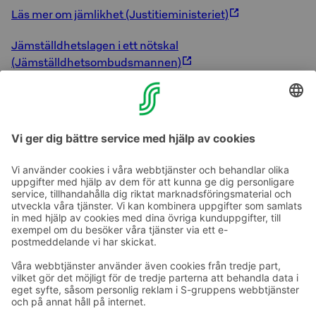
Läs mer om jämlikhet (Justitieministeriet)
Jämställdhetslagen i ett nötskal
(Jämställdhetsombudsmannen)
Sokos Hotell och hållbarhet
Hållbarhet i S-gruppens restauranger
Ta kontakt
Kontaktuppgifter till hotellen
Kontaktuppgifter till kundservice
›
Feedback
Ge feedback
Sokos Hotels nyhetsbrev
Utmärkelser och certifikat
Prenumerera på vårt