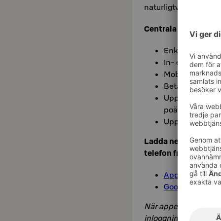
naturligtvis också k
Centrala funktioner
Enkla och snab
In- checkning o
Mobilnyckel
Betalning för ho
Uppgifter om S
poäng och gjor
Uppdatera kont
Ladda ner Sokos Hote
telefon från
App Store»
Google Play»
När appen finns på di
inloggning. Om du int