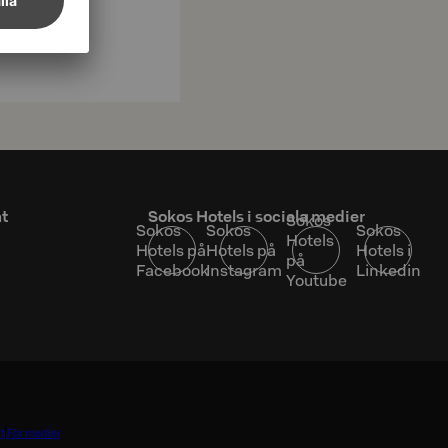
at
Sokos Hotels i sociala medier
Sokos
Sokos
Sokos
Sokos
Hotels
Hotels på
Hotels på
Hotels i
på
Facebook
Instagram
Linkedin
Youtube
t
För medier