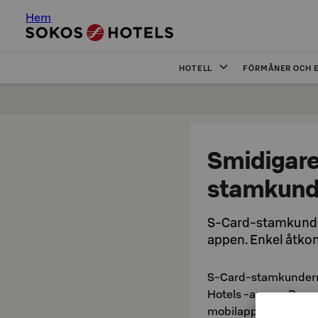
Hem
HOTELL
FÖRMÅNER OCH 
Smidigare
stamkund
S-Card-stamkunder
appen. Enkel åtkom
S-Card-stamkunderna
Hotels -appen. Den g
mobilappen kan du en