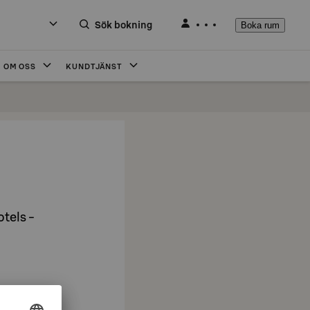
Sök bokning
Boka rum
OM OSS
KUNDTJÄNST
tels -