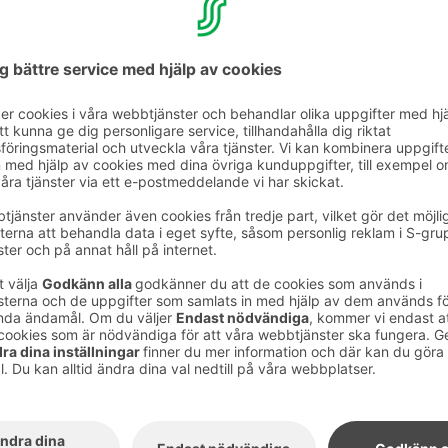
ontrollera dina S-Card-uppgifter och förmåner.
 i S-Card by Sokos Hotels-appen
ba hotellbokningar dygnet runt
ch infylla elektoniskt passagerarkort
tellvistelse
-Card-medlemskap: tillgängliga förmåner, S-
da köp
akt information
ls -appen (på finska eller engelska) i din
n telefon, logga in på tjänsten med ditt S-
e har ett S-inloggning ännu, kan du enkelt och