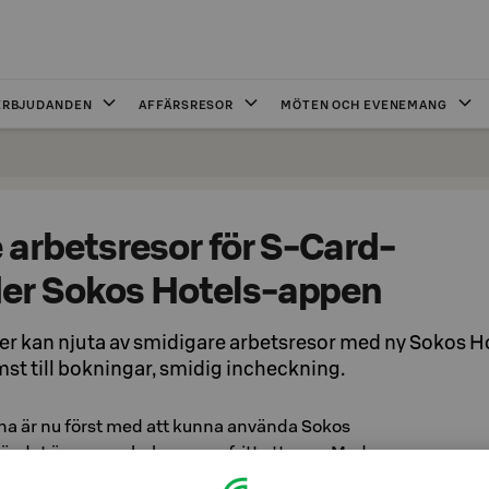
ERBJUDANDEN
AFFÄRSRESOR
MÖTEN OCH EVENEMANG
 arbetsresor för S-Card-
er Sokos Hotels-appen
 kan njuta av smidigare arbetsresor med ny Sokos Ho
st till bokningar, smidig incheckning.
 är nu först med att kunna använda Sokos
ör det ännu mer bekymmersfritt att resa. Med
kelt boka rum och checka in. I appen kan du