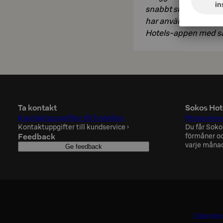
snabbt skapa ett med
har använt S-Card-a
Hotels-appen med sa
Ta kontakt
Sokos Hot
Kontaktuppgifter till hotellen
Prenumere
Kontaktuppgifter till kundservice
›
Du får Soko
Feedback
förmåner oc
varje måna
Ge feedback
Tillgänglig