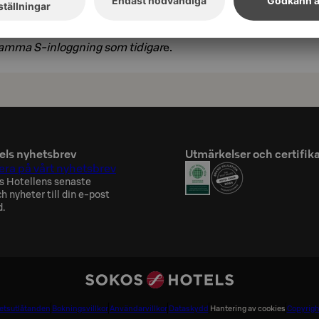
 hjälp av appens instruktioner. Om du tidigare
ppen kan du logga in på den nya Sokos
mma S-inloggning som tidigar
e.
els nyhetsbrev
Utmärkelser och certifik
ra på vårt nyhetsbrev
s Hotellens senaste
h nyheter till din e-post
d.
hetsutlåtanden
Bokningsvillkor
Användarvillkor
Dataskydd
Hantering av cookies
Copyrigh