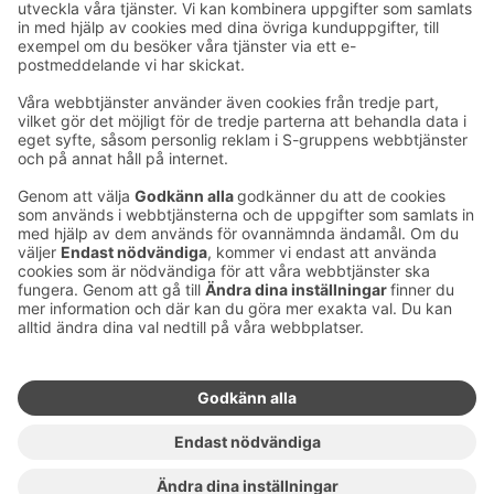
Ta kontakt
Kontaktuppgifter till hotellen
Kontaktuppgifter till kundservice
›
Feedback
Ge feedback
Sokos Hotels nyhetsbrev
Utmärkelser och certifikat
Prenumerera på vårt
nyhetsbrev
Du får Sokos Hotellens senaste
förmåner och nyheter till din e-
post varje månad.
Sokos Hotels i sociala medier
Sokos
Sokos
Sokos
Sokos
Hotels
Hotels på
Hotels på
Hotels i
på
Facebook
Instagram
Linkedin
Youtube
Tillgänglighetsutlåtanden
Bokningsvillkor
Användarvillkor
Dataskydd