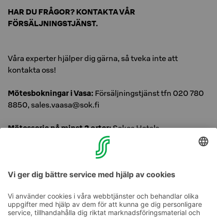
HAR DU FRÅGOR? KONTAKTA VÅR
FÖRSÄLJNINGSTJÄNST.
Våra experter hjälper dig gärna, så tveka inte att
kontakta oss!
Mötesbokningar i Vasa:
Försäljningstjänst tfn 020 780
8850, sales.vaasa@sok.fi
Mötesserie på minst 2 orter:
Sokos Hotels
Försäljningstjänst tfn 0300 870 000, mån–fre kl. 8.30–
16.30, kokoussarjat@sok.fi
Samtalspriser »