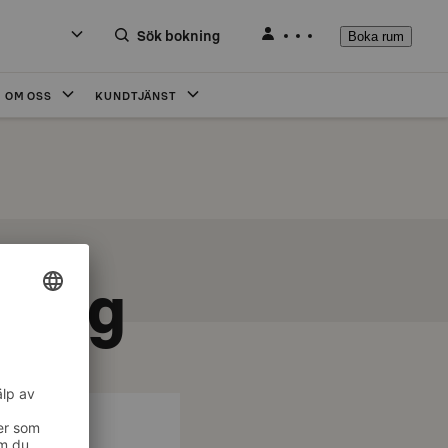
Sök bokning
Boka rum
OM OSS
KUNDTJÄNST
borg