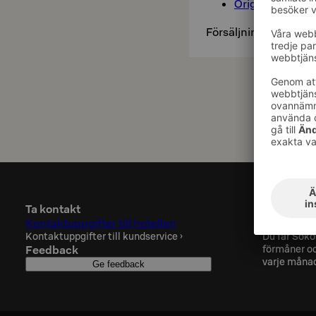
Original Sokos 
Försäljningstjänst: 0
Ta kontakt
Sokos Hot
Kontaktuppgifter till hotellen
Prenumere
Kontaktuppgifter till kundservice
›
Du får Soko
Feedback
förmåner oc
varje måna
Ge feedback