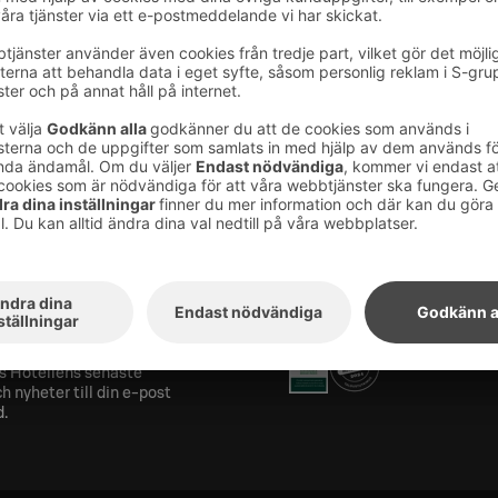
Hotel Arina
8 3123 111, sales.oulu@sok.fi
els nyhetsbrev
Utmärkelser och certifik
ra på vårt nyhetsbrev
s Hotellens senaste
h nyheter till din e-post
d.