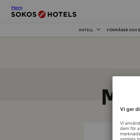
Hem
HOTELL
FÖRMÅNER OCH 
Möt