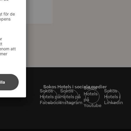
at
Sokos Hotels i sociala medier
Sokos
Sokos
Sokos
Sokos
Hotels
Hotels på
Hotels på
Hotels i
på
Facebook
Instagram
Linkedin
Youtube