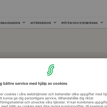
ERBJUDANDEN
AFFÄRSRESOR
MÖTEN OCH EVENEMANG
eslokaler Uleå