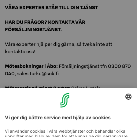
VÅRA EXPERTER STÅR TILL DIN TJÄNST
HAR DU FRÅGOR? KONTAKTA VÅR
FÖRSÄLJNINGSTJÄNST.
Våra experter hjälper dig gärna, så tveka inte att
kontakta oss!
Mötesbokningar i Åbo:
Försäljningstjänst tfn 0300 870
040, sales.turku@sok.fi
Mötesserie på minst 2 orter:
Sokos Hotels
Försäljningstjänst tfn 0300 870 000, mån–fre kl. 8.30–
16.30, kokoussarjat@sok.fi
Samtalspriser »