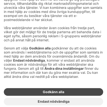
Ta kontakt
Kontaktuppgifter till hotellen
Kontaktuppgifter till kundservice
›
Feedback
Ge feedback
Sokos Hotels nyhetsbrev
Utmärkelser och certifikat
Prenumerera på vårt
nyhetsbrev
Du får Sokos Hotellens senaste
förmåner och nyheter till din e-
post varje månad.
Sokos Hotels i sociala medier
Sokos
Sokos
Sokos
Sokos
Hotels
Hotels på
Hotels på
Hotels i
på
Facebook
Instagram
Linkedin
Youtube
Tillgänglighetsutlåtanden
Bokningsvillkor
Användarvillkor
Dataskydd