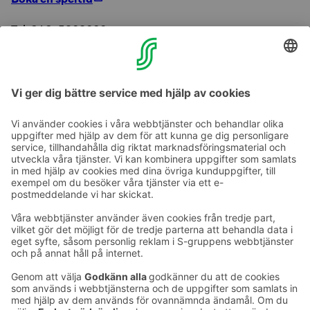
Tel. 040-5268666
Vasa Golf ligger ca 8 km från vårt hotell. Hämta
greenfeebiljetten före matchen på hotellet! Vid behov
ring receptionen, tel 0201234619.
Ta kontakt
Kontaktuppgifter till hotellen
Kontaktuppgifter till kundservice
›
Feedback
Ge feedback
Sokos Hotels nyhetsbrev
Utmärkelser och certifikat
Prenumerera på vårt
nyhetsbrev
Du får Sokos Hotellens senaste
förmåner och nyheter till din e-