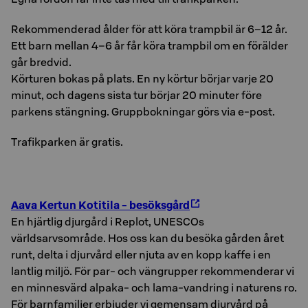
Rekommenderad ålder för att köra trampbil är 6–12 år.
Ett barn mellan 4–6 år får köra trampbil om en förälder
går bredvid.
Körturen bokas på plats. En ny körtur börjar varje 20
minut, och dagens sista tur börjar 20 minuter före
parkens stängning. Gruppbokningar görs via e-post.
Trafikparken är gratis.
Aava Kertun Kotitila - besöksgård
En hjärtlig djurgård i Replot, UNESCOs
världsarvsområde. Hos oss kan du besöka gården året
runt, delta i djurvård eller njuta av en kopp kaffe i en
lantlig miljö. För par- och vängrupper rekommenderar vi
en minnesvärd alpaka- och lama-vandring i naturens ro.
För barnfamiljer erbjuder vi gemensam djurvård på