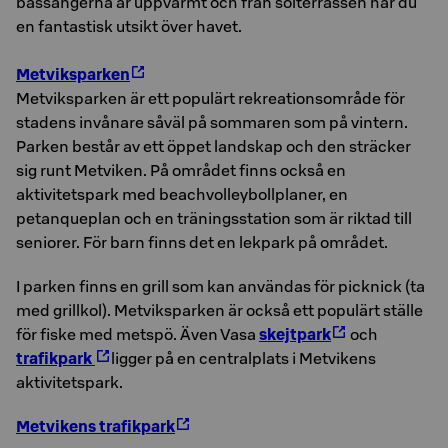
bassängerna är uppvärmt och från solterrassen har du
en fantastisk utsikt över havet.
Metviksparken
Metviksparken är ett populärt rekreationsområde för
stadens invånare såväl på sommaren som på vintern.
Parken består av ett öppet landskap och den sträcker
sig runt Metviken. På området finns också en
aktivitetspark med beachvolleybollplaner, en
petanqueplan och en träningsstation som är riktad till
seniorer. För barn finns det en lekpark på området.
I parken finns en grill som kan användas för picknick (ta
med grillkol). Metviksparken är också ett populärt ställe
för fiske med metspö. Även Vasa
skejtpark
och
trafikpark
ligger på en centralplats i Metvikens
aktivitetspark.
Metvikens trafikpark