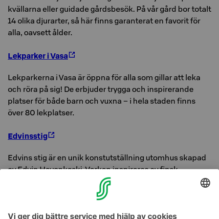
kvällarna eller guidade gårdsbesök. På vår gård bor totalt
14 olika djurarter, så här finns garanterat en favorit för
alla, oavsett ålder.
Lekparker i Vasa
Lekparkerna i Vasa är öppna för alla som gillar att leka
och röra på sig! De erbjuder trygga och inspirerande
platser för både barn och vuxna – i hela staden finns
över 80 lekplatser.
Edvinsstig
Edvins stig är en unik konstutställning utomhus skapad
av Edvin Hevonkoski. Verken inspireras av finsk
litteratur, historia, samhälle och natur.
Här finns över 100 konstverk samt en bunkerby byggd
tillsammans med veteraner – ett viktigt minnesmärke
över fredens betydelse.