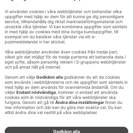
Ta kontakt
Kontaktuppgifter till hotellen
Kontaktuppgifter till kundservice
›
Feedback
Ge feedback
Sokos Hotels nyhetsbrev
Utmärkelser och certifikat
Prenumerera på vårt
nyhetsbrev
Du får Sokos Hotellens senaste
förmåner och nyheter till din e-
post varje månad.
Sokos Hotels i sociala medier
Sokos
Sokos
Sokos
Sokos
Hotels
Hotels på
Hotels på
Hotels i
på
Facebook
Instagram
Linkedin
Youtube