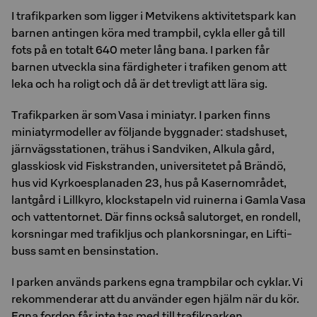
I trafikparken som ligger i Metvikens aktivitetspark kan
barnen antingen köra med trampbil, cykla eller gå till
fots på en totalt 640 meter lång bana. I parken får
barnen utveckla sina färdigheter i trafiken genom att
leka och ha roligt och då är det trevligt att lära sig.
Trafikparken är som Vasa i miniatyr. I parken finns
miniatyrmodeller av följande byggnader: stadshuset,
järnvägsstationen, trähus i Sandviken, Alkula gård,
glasskiosk vid Fiskstranden, universitetet på Brändö,
hus vid Kyrkoesplanaden 23, hus på Kasernområdet,
lantgård i Lillkyro, klockstapeln vid ruinerna i Gamla Vasa
och vattentornet. Där finns också salutorget, en rondell,
korsningar med trafikljus och plankorsningar, en Lifti-
buss samt en bensinstation.
I parken används parkens egna trampbilar och cyklar. Vi
rekommenderar att du använder egen hjälm när du kör.
Egna fordon får inte tas med till trafikparken.