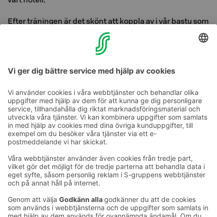
Efter träningen är det skönt att koppla av i vår bastu som
ligger i närheten av vårt gym.
Öppettider:
mån–sön: 06.00 till 23.00
Ta kontakt
Kontaktuppgifter till hotellen
Kontaktuppgifter till kundservice
›
Feedback
Ge feedback
Sokos Hotels nyhetsbrev
Utmärkelser och certifikat
Prenumerera på vårt
nyhetsbrev