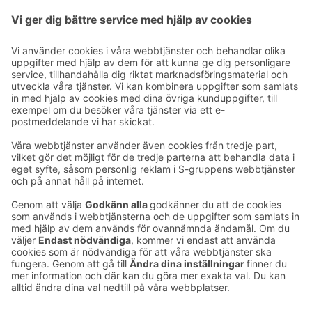
Individuellt kylsystem i alla rum.
Ta kontakt
Kontaktuppgifter till hotellen
Kontaktuppgifter till kundservice
›
Feedback
Ge feedback
Sokos Hotels nyhetsbrev
Utmärkelser och certifikat
Prenumerera på vårt
nyhetsbrev
Du får Sokos Hotellens senaste
förmåner och nyheter till din e-
post varje månad.
Sokos Hotels i sociala medier