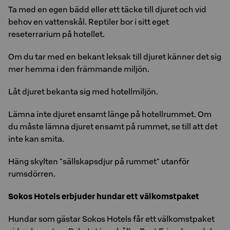
Ta med en egen bädd eller ett täcke till djuret och vid
behov en vattenskål. Reptiler bor i sitt eget
reseterrarium på hotellet.
Om du tar med en bekant leksak till djuret känner det sig
mer hemma i den främmande miljön.
Låt djuret bekanta sig med hotellmiljön.
Lämna inte djuret ensamt länge på hotellrummet. Om
du måste lämna djuret ensamt på rummet, se till att det
inte kan smita.
Häng skylten "sällskapsdjur på rummet" utanför
rumsdörren.
Sokos Ho­tels er­bju­der hun­dar ett väl­komst­pa­ket
Hun­dar som gäs­tar Sokos Ho­tels får ett väl­komst­pa­ket