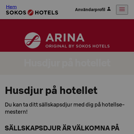
Hem
Användarprofil
Husdjur på hotellet
Husdjur på hotellet
Du kan ta ditt säll­skaps­djur med dig på ho­tell­se­
mestern!
SÄLLSKAPSDJUR ÄR VÄLKOMNA PÅ