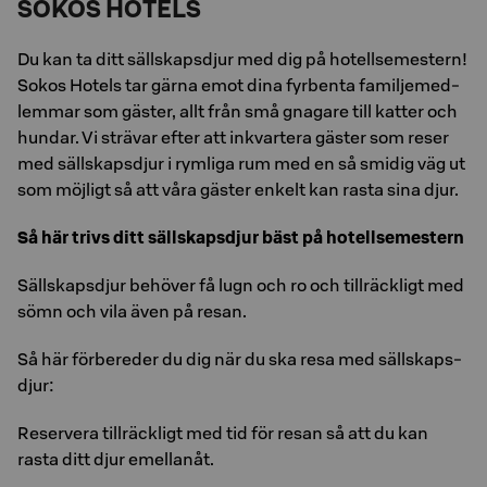
SOKOS HOTELS
Du kan ta ditt säll­skaps­djur med dig på ho­tell­se­mestern!
Sokos Ho­tels tar gärna emot dina fyr­ben­ta fa­mil­je­med­
lem­mar som gäs­ter, allt från små gna­ga­re till kat­ter och
hun­dar. Vi strä­var efter att in­kvar­te­ra gäs­ter som reser
med säll­skaps­djur i rym­li­ga rum med en så smi­dig väg ut
som möj­ligt så att våra gäs­ter en­kelt kan rasta sina djur.
Så här trivs ditt säll­skaps­djur bäst på ho­tell­se­mestern
Säll­skaps­djur be­hö­ver få lugn och ro och till­räck­ligt med
sömn och vila även på resan.
Så här för­be­re­der du dig när du ska resa med säll­skaps­
djur:
Reservera tillräckligt med tid för resan så att du kan
rasta ditt djur emellanåt.