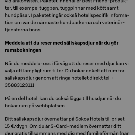
vid an­koms­ten. Pa­ke­tet in­ne­hål­ler Best Fri­end-pro­duk­
ter, till ex­em­pel tugg­ben, tugg­pin­nar med kött samt
hund­på­sar. I pa­ke­tet ingår också ho­tell­spe­ci­fik in­for­ma­
tion om var de när­mas­te hund­par­ker­na och ve­te­ri­när­
tjäns­ter­na finns.
Med­de­la att du reser med säll­skaps­djur när du gör
rums­bok­ning­en
När du med­de­lar oss i för­väg att du reser med djur kan vi
välja ett lämp­ligt rum till er. Du bokar en­kelt ett rum för
säll­skaps­djur genom att ringa ho­tel­let di­rekt tel. +
35883123111.
På en del ho­tell kan du också lägga till hus­djur när du
bokar rum på webb­plat­sen.
Ditt säll­skaps­djur över­nat­tar på Sokos Ho­tels till pri­set
15 €/dygn. Om du är S-Card-med­lem över­nat­tar ditt
djur gra­tis till­sam­mans med dig med fa­mil­je­för­mån (när