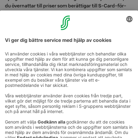
du över­nat­tar till pri­ser som be­rät­ti­gar till S-Card-för­
må­ner; utom på bonus­nat­ten för att dess pris in­ne­fat­tar
inte S-Card-ser­vice­för­må­ner­na).
Väl­kom­men till Sokos Ho­tels med din fyr­ben­ta vän!
Ta kontakt
Kontaktuppgifter till hotellen
Kontaktuppgifter till kundservice
›
Feedback
Ge feedback
Sokos Hotels nyhetsbrev
Utmärkelser och certifikat
Prenumerera på vårt
nyhetsbrev
Du får Sokos Hotellens senaste
förmåner och nyheter till din e-