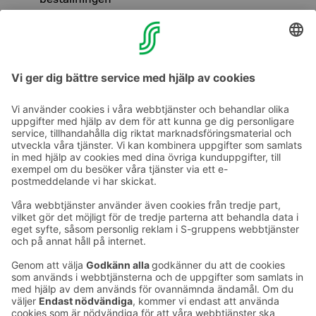
Innan du anländer kan du bekanta dig med restaurang
Le Blasons meny här:
Le Blasons meny
Beställ och njut!
Ta kontakt
Kontaktuppgifter till hotellen
Kontaktuppgifter till kundservice
›
Feedback
Ge feedback
Sokos Hotels nyhetsbrev
Utmärkelser och certifikat
Prenumerera på vårt
nyhetsbrev
Du får Sokos Hotellens senaste
förmåner och nyheter till din e-
post varje månad.