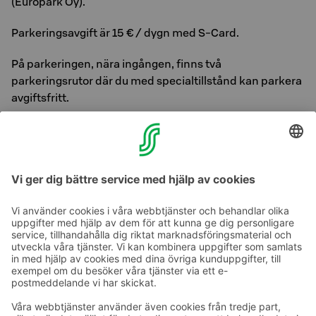
(Europark Oy).
Parkeringsavgift är 15 € / dygn med S-Card.
På parkeringen, nära ingången, finns två
parkeringsrutor där du med specialtillstånd kan parkera
avgiftsfritt.
På Original Sokos Hotel Vaakuna i Tavastehus finns
4
laddningsplatser som är tillgängliga för våra gäster
.
Laddningen är avgiftsbelagd. Samarbetspartner är
ABC-laddningstjänster
Ta kontakt
Kontaktuppgifter till hotellen
Kontaktuppgifter till kundservice
›
Feedback