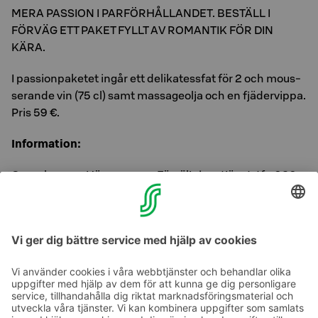
MERA PASSION I PARFÖRHÅLLANDET. BESTÄLL I
FÖRVÄG ETT PAKET FYLLT AV ROMANTIK FÖR DIN
KÄRA.
I passionpaketet ingår ett de­li­ka­tess­fat för 2 och mous­
se­ran­de vin (75 cl) samt mas­sa­geol­ja och en fjä­der­vip­pa.
Pris 59 €.
In­for­ma­tion:
Osu­uskaup­pa Hä­me­en­maa För­sälj­nings­tjänst, tfn 020
1234 654, eller di­rekt via ho­tel­let.
(Fast te­le­fon 0,0835 €/sam­tal + 0,0702 €/min, mo­bil­
te­le­fon 0,0835 €/sam­tal + 0,1717 €/min)