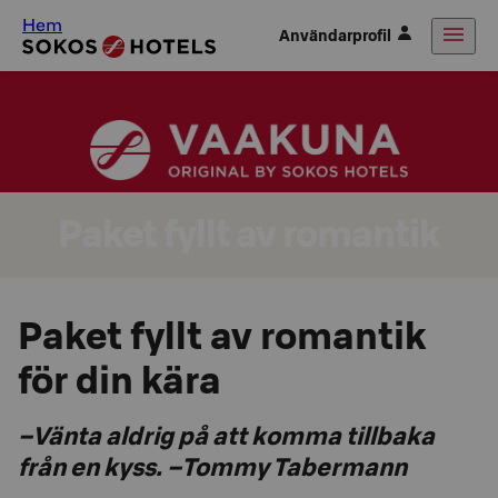
Hem
Användarprofil
Paket fyllt av romantik
Paket fyllt av romantik
för din kära
–Vänta ald­rig på att komma till­ba­ka
från en kyss. –Tommy Ta­ber­mann