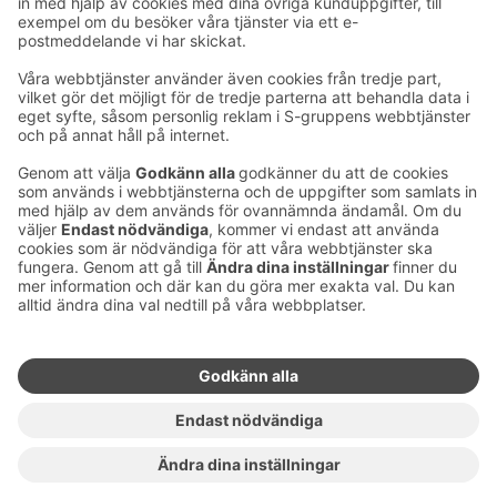
Ta kontakt
Kontaktuppgifter till hotellen
Kontaktuppgifter till kundservice
›
Feedback
Ge feedback
Sokos Hotels nyhetsbrev
Utmärkelser och certifikat
Prenumerera på vårt
nyhetsbrev
Du får Sokos Hotellens senaste
förmåner och nyheter till din e-
post varje månad.
Sokos Hotels i sociala medier
Sokos
Sokos
Sokos
Sokos
Hotels
Hotels på
Hotels på
Hotels i
på
Facebook
Instagram
Linkedin
Youtube
Tillgänglighetsutlåtanden
Bokningsvillkor
Användarvillkor
Dataskydd
Hantering av cookies
Copyright
För medier