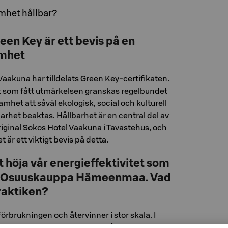
mhet hållbar?
een Key är ett bevis på en
amhet
Vaakuna har tilldelats Green Key-certifikaten.
t som fått utmärkelsen granskas regelbundet
amhet att såväl ekologisk, social och kulturell
rhet beaktas. Hållbarhet är en central del av
iginal Sokos Hotel Vaakuna i Tavastehus, och
 är ett viktigt bevis på detta.
tt höja vår energieffektivitet som
ill Osuuskauppa Hämeenmaa. Vad
praktiken?
nförbrukningen och återvinner i stor skala. I
ata energi- och bioavfallsbehållare, och