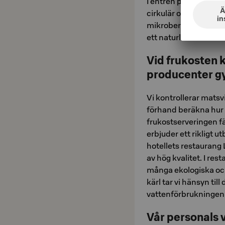
I entrén på vårt hot
cirkulär odling förena
mikrober och växter l
ett naturliknande e
Vid frukosten 
producenter g
Vi kontrollerar mats
förhand beräkna hur 
frukostserveringen f
erbjuder ett rikligt 
hotellets restaurang L
av hög kvalitet. I r
många ekologiska och
kärl tar vi hänsyn til
vattenförbrukningen
Vår personals v