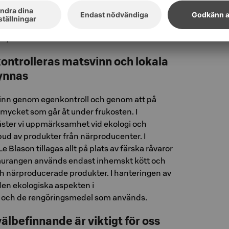
ell finns en Smart Grow-inomhusträdgård, där
r fiskodling och vattenodling av växter. Fiskar,
ever i ett symbiotiskt förhållande och bildar
kosystem som besökarna kan utforska.
kontrolleras matsvinn och lokala
ynnas
vinn genom egenkontroll och genom att på
mycket som går åt under frukosten. I
äster vi uppmärksamhet vid ekologi och
utbud av produkter från närproducenter. I
e Blason tillagas allt på plats av färska råvaror
estaurangen används endast inhemskt kött och
 närproducerade produkter. I hanteringen av
l den ekologiska aspekten i
 och de rengöringsmedel som används.
älbefinnande är viktigt för oss