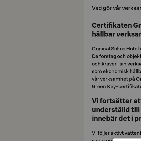
Vad gör vår verksa
Certifikaten Gr
hållbar verks
Original Sokos Hotel 
De företag och objek
och kräver i sin verks
som ekonomisk hållba
vår verksamhet på Or
Green Key-certifikatet
Vi fortsätter a
underställd t
innebär det i 
Vi följer aktivt vatte
varje rum finns separ