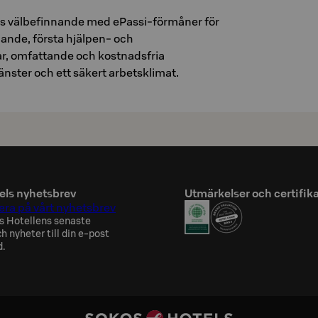
nals välbefinnande med ePassi-förmåner för
ande, första hjälpen- och
r, omfattande och kostnadsfria
nster och ett säkert arbetsklimat.
els nyhetsbrev
Utmärkelser och certifik
ra på vårt nyhetsbrev
s Hotellens senaste
h nyheter till din e-post
d.