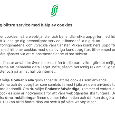
 lämna kvar avfall som inte hör till dessa –
ler – i rummet för återvinning av
tur värms numera endast på kvällarna mellan
nligt behov. De rengöringsmedel som vi
r miljömärkta. Om gästen stannar längre än
te automatiskt rummet under vistelsen,
ar miljöbelastningen genom att spara på
r. Du får dock en mellanstädning av rummet
r.
ed staden med miljövänliga
l
äster att utforska Tavastehus på cykel genom
ar som kan lånas i tre timmar åt gången. I
tell får du även tips på fina cykelleder. Vi har
 för elbilar.