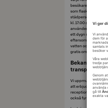
besökare uppmanas att
som flaskor och metal
städpersonalen. Bas
kl. 17.00 och 21.00 e
använder varje dag ä
ett dygn städar vi in
eftersom vi då minsk
vatten och kemikalie
gratis om du så önska
Bekanta dig m
transportmede
Vi uppmuntrar våra g
att erbjuda Jopo-cykl
receptionen på vårt ho
också fyra laddstolpar