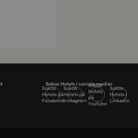
at
Sokos Hotels i sociala medier
Sokos
Sokos
Sokos
Sokos
Hotels
Hotels på
Hotels på
Hotels i
på
Facebook
Instagram
Linkedin
Youtube