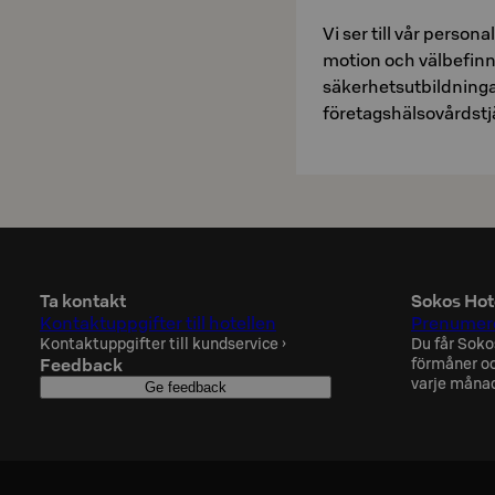
Vi ser till vår perso
motion och välbefinn
säkerhetsutbildninga
företagshälsovårdstjä
Ta kontakt
Sokos Hot
Kontaktuppgifter till hotellen
Prenumere
Kontaktuppgifter till kundservice
›
Du får Soko
Feedback
förmåner oc
varje måna
Ge feedback