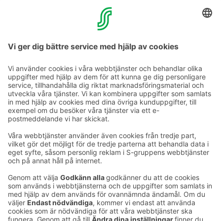
Sauna för hotellets gäster
Damernas bastutid dagligen kl. 17.00–19.00 och
herrarnas bastutid kl. 19.30–22.00. Bastur finns på
hotellets andra våning.
Ta kontakt
Kontaktuppgifter till hotellen
Kontaktuppgifter till kundservice
›
Feedback
Ge feedback
Sokos Hotels nyhetsbrev
Utmärkelser och certifikat
Prenumerera på vårt
nyhetsbrev
Du får Sokos Hotellens senaste
förmåner och nyheter till din e-