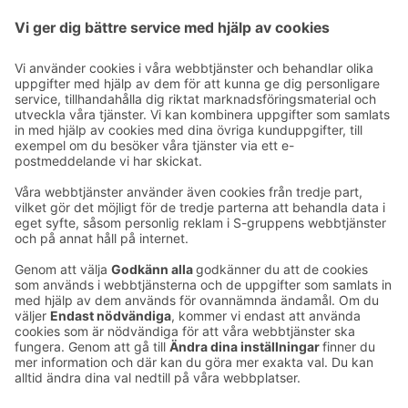
Förmånen kräver boende till S-Card-pris.
Ta kontakt
Kontaktuppgifter till hotellen
Kontaktuppgifter till kundservice
›
Feedback
Ge feedback
Sokos Hotels nyhetsbrev
Utmärkelser och certifikat
Prenumerera på vårt
nyhetsbrev
Du får Sokos Hotellens senaste
förmåner och nyheter till din e-
post varje månad.
Sokos Hotels i sociala medier
Sokos
Sokos
Sokos
Sokos
Hotels
Hotels på
Hotels på
Hotels i
på
Facebook
Instagram
Linkedin
Youtube