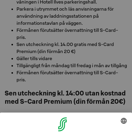
våningen i Hotell Ilves parkeringshall.
Parkera i utrymmet och läs anvisningarna för
användning av laddningsstationen på
informationstavlan på väggen.
Förmånen förutsätter övernattning till S-Card-
pris.
Sen utcheckning kl. 14.00 gratis med S-Card
Premium (din förmån 20 €)
Gäller tills vidare
Tillgängligt från måndag till fredag i mån av tillgång
Förmånen förutsätter övernattning till S-Card-
pris.
Sen utcheckning kl. 14:00 utan kostnad
med S-Card Premium (din förmån 20€)
Gäller tills vidare
Tillgängligt från måndag till fredag i mån av tillgång