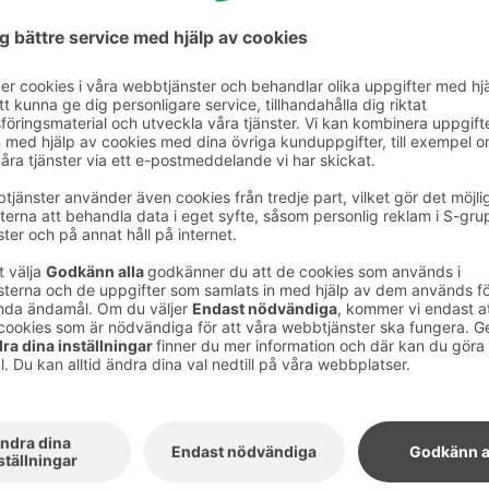
e dag från 6:00 till 22:00 och du kan komma
mmets nyckelkort.
ehålla din kondition med följande
ning från Fysioline:
lar
träningsbänkar
terna 1–15 kg
 vikterna 4–24 kg (med några kilos intervall)
ingar att läsa och färdiga kettlebell- och
.