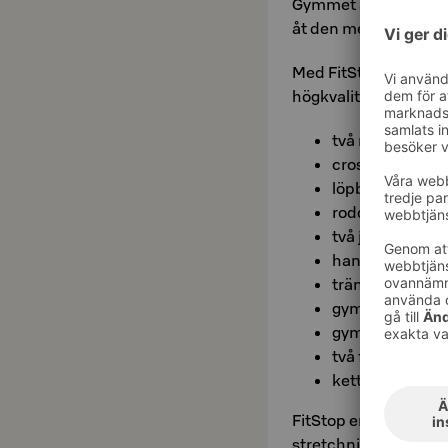
Gymmet är öppet varj
åt den med hotellru
Med FitStop kan du b
högkvalitativa utrust
två motionscyk
crosstrainer
löpband
roddmaskin
två justerbara 
hantlar med vik
träningsmattor
gymboll
gymstick
två foam rollers
kettlebells med
FitStop erbjuder tidn
stretchningsprogram