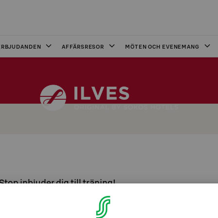
ERBJUDANDEN
AFFÄRSRESOR
MÖTEN OCH EVENEMANG
Stop inbjuder dig till träning!
Ilves gym - FitStop - ligger på G-våningen.