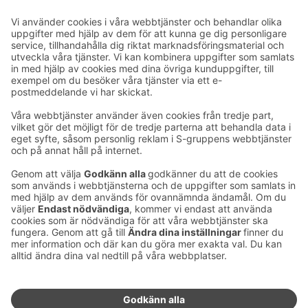
Ta kontakt
Kontaktuppgifter till hotellen
Kontaktuppgifter till kundservice
›
Feedback
Ge feedback
Sokos Hotels nyhetsbrev
Utmärkelser och certifikat
Prenumerera på vårt
nyhetsbrev
Du får Sokos Hotellens senaste
förmåner och nyheter till din e-
post varje månad.
Sokos Hotels i sociala medier
Sokos
Sokos
Sokos
Sokos
Hotels
Hotels på
Hotels på
Hotels i
på
Facebook
Instagram
Linkedin
Youtube