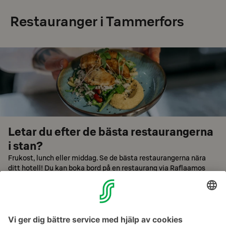
Restauranger i Tammerfors
Letar du efter de bästa restaurangerna
i stan?
Frukost, lunch eller middag. Se de bästa restaurangerna nära
ditt hotell! Du kan boka bord på en restaurang via Raflaamos
hemsida.
Bläddra restauranger