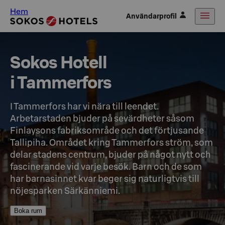
Hem
Användarprofil
Sokos Hotell

i Tammerfors
I Tammerfors har vi nära till leendet. 
Arbetarstaden bjuder på sevärdheter såsom 
Finlaysons fabriksområde och det förtjusande 
Tallipiha. Området kring Tammerfors ström, som 
delar stadens centrum, bjuder på något nytt och 
fascinerande vid varje besök. Barn och de som 
har barnasinnet kvar beger sig naturligtvis till 
nöjesparken Särkänniemi.
Boka rum