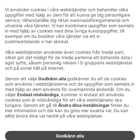
Ta kontakt
Kontaktuppgifter till hotellen
Kontaktuppgifter till kundservice
›
Feedback
Ge feedback
Sokos Hotels nyhetsbrev
Utmärkelser och certifikat
Prenumerera på vårt
nyhetsbrev
Du får Sokos Hotellens senaste
förmåner och nyheter till din e-
post varje månad.
Sokos Hotels i sociala medier
Sokos
Sokos
Sokos
Sokos
Hotels
Hotels på
Hotels på
Hotels i
på
Facebook
Instagram
Linkedin
Youtube