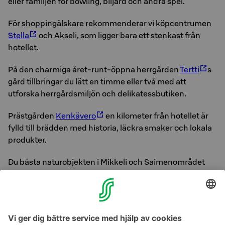
eller familjen för bowling, biljard och andra spel.
För shoppingälskare rekommenderar vi köpcentrumen
Stella
och Akseli, som ligger bara ett stenkast från
hotellet.
På den charmiga året-runt-öppna herrgården
Tertti
s
gård tillbringar du lätt en timme eller två med att
utforska herrgårdsmiljön och delikatessbutiken.
Prästgården
Kenkävero
en kilometer från hotellet är
fylld till brädden med historia, läckra smaker och lokala
produkter.
Du bästa naturobjekten i Mikkeli och Saimenområdet
hittar du enkelt på websidan
Saimaa Geopark
.
För att utforska närområdena rekommenderar vi att du
lånar miljövänliga cyklar från hotellet.