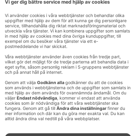
https://www.raflaamo.fi/sv/st-michel
Ta kontakt
Kontaktuppgifter till hotellen
Kontaktuppgifter till kundservice
›
Feedback
Ge feedback
Sokos Hotels nyhetsbrev
Utmärkelser och certifikat
Prenumerera på vårt
nyhetsbrev
Du får Sokos Hotellens senaste
förmåner och nyheter till din e-
post varje månad.
Sokos Hotels i sociala medier
Sokos
Sokos
Sokos
Sokos
Hotels
Hotels på
Hotels på
Hotels i
på
Facebook
Instagram
Linkedin
Youtube