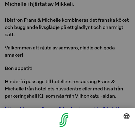
Michelle i hjärtat av Mikkeli.
I bistron Frans & Michelle kombineras det franska köket
och bugglande livsglädje på ett gladlynt och charmigt
sätt.
Välkommen att njuta av samvaro, glädje och goda
smaker!
Bon appetit!
Hinderfri passage till hotellets restaurang Frans &
Michelle från hotellets huvudentré eller med hiss från
parkeringshall K1, som nås från Vilhonkatu -sidan.
https://www.raflaamo.fi/en/restaurant/mikkeli/frans
-michelle-mikkeli
Andra S - grupp restauranger i Mikkeli: