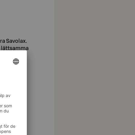
dra Savolax.
av lättsamma