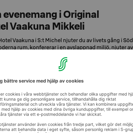
 evenemang i Original
el Vaakuna Mikkeli
otel Vaakuna i S:t Michel njuter du av livets gång i Sö
oderna rum, konfererar i en avslappnad miljö, njuter 
har roligt i bastun med goda vänner.
nisera dina mest framgångsrika evenemang,
juder allt för ditt tillfälle: lokaler, teknik,
r.
tt boka våra evenemangstjänster är via S-
u över 500 bokningsbara utrymmen på Sokos
ls i Finland och restauranger.
-Meets.fi