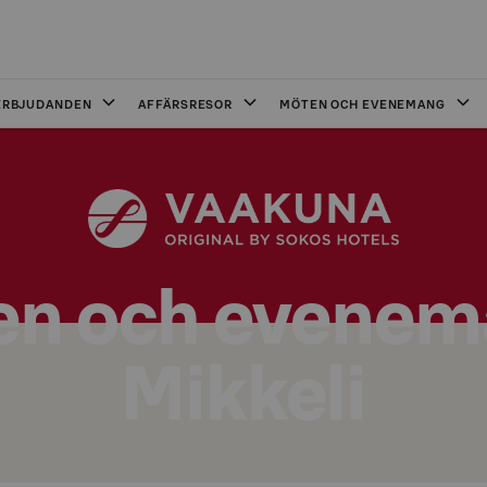
ERBJUDANDEN
AFFÄRSRESOR
MÖTEN OCH EVENEMANG
n och evenem
Mikkeli