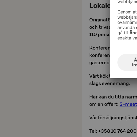
Lokaler på vårt
Original Sokos Hotel 
och trivsamma konfer
110 personer.
Konferensrummen är
konferensvärden ser 
gästerna trivs.
Vårt kök trollar fram
slags evenemang.
Här kan du titta närm
om en offert:
S-meets
Vår försäljningstjäns
Tel: +358 10 764 20