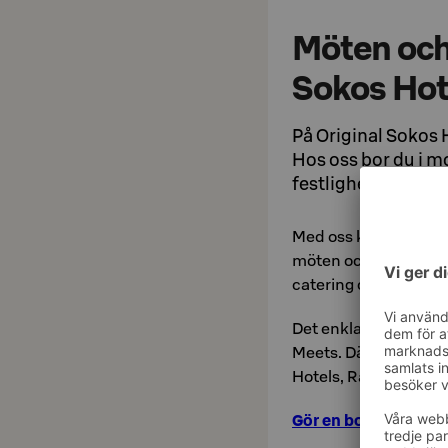
Möten och
Sokos Hot
På Original Sokos H
Hos oss bor du i m
festligheter eller 
Med oss kan du orga
möten och fester. Vi erb
catering och atmosfä
Det enklaste sättet a
Meets. Där hittar d
Hotels, Radisson Hote
Gör en bokning på S