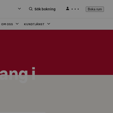
Sök bokning
Boka rum
OM OSS
KUNDTJÄNST
ang i