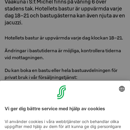
Vaakuna i S:t Michel finns på våning 6 över
stadens tak. Hotellets bastur är uppvärmda varje
dag 18–21 och bastugästerna kan även njuta av en
jacuzzi.
Hotellets bastur är uppvärmda varje dag klockan 18–21.
Ändringar i bastutiderna är möjliga, kontrollera tiderna
vid mottagningen.
Du kan boka en bastu eller hela bastuavdelningen för
privat bruk i vår försäljningstjänst:
Tfn: +358 10 764 2000 lna / msa
E-post: sales.suur-savo@sok.fi