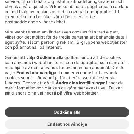
Ta kontakt
Kontaktuppgifter till hotellen
Kontaktuppgifter till kundservice
›
Feedback
Ge feedback
Sokos Hotels nyhetsbrev
Utmärkelser och certifikat
Prenumerera på vårt
nyhetsbrev
Du får Sokos Hotellens senaste
förmåner och nyheter till din e-
post varje månad.
Sokos Hotels i sociala medier
Sokos
Sokos
Sokos
Sokos
Hotels
Hotels på
Hotels på
Hotels i
på
Facebook
Instagram
Linkedin
Youtube
Tillgänglighetsutlåtanden
Bokningsvillkor
Användarvillkor
Dataskydd