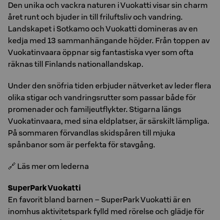
Den unika och vackra naturen i Vuokatti visar sin charm
året runt och bjuder in till friluftsliv och vandring.
Landskapet i Sotkamo och Vuokatti domineras av en
kedja med 13 sammanhängande höjder. Från toppen av
Vuokatinvaara öppnar sig fantastiska vyer som ofta
räknas till Finlands nationallandskap.
Under den snöfria tiden erbjuder nätverket av leder flera
olika stigar och vandringsrutter som passar både för
promenader och familjeutflykter. Stigarna längs
Vuokatinvaara, med sina eldplatser, är särskilt lämpliga.
På sommaren förvandlas skidspåren till mjuka
spånbanor som är perfekta för stavgång.
🔗 Läs mer om lederna
SuperPark Vuokatti
En favorit bland barnen – SuperPark Vuokatti är en
inomhus aktivitetspark fylld med rörelse och glädje för