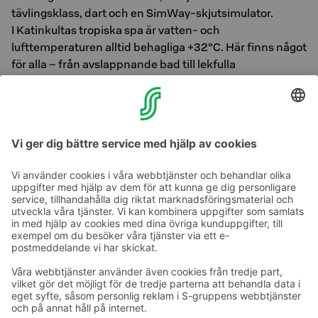
tävlingsklass, dart och en SimWay-skjutsimulator.
I Katinkultas tropiska spa är vatten- och
lufttemperaturen alltid behagliga +32°C. Här finns något
för alla – från avslappnande bad till lekfulla
vattenaktiviteter för alla åldrar.
Biljetter till både bowling och spa finns att köpa i vår
reception.
Ta kontakt
Kontaktuppgifter till hotellen
Kontaktuppgifter till kundservice
›
Feedback
Ge feedback
Sokos Hotels nyhetsbrev
Utmärkelser och certifikat