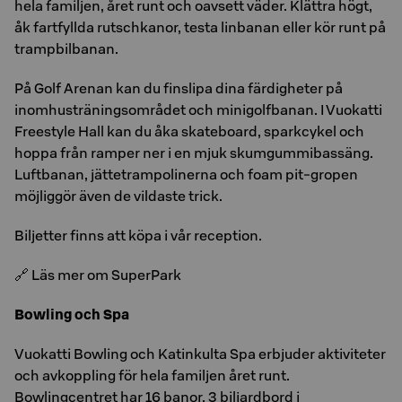
hela familjen, året runt och oavsett väder. Klättra högt,
åk fartfyllda rutschkanor, testa linbanan eller kör runt på
trampbilbanan.
På Golf Arenan kan du finslipa dina färdigheter på
inomhusträningsområdet och minigolfbanan. I Vuokatti
Freestyle Hall kan du åka skateboard, sparkcykel och
hoppa från ramper ner i en mjuk skumgummibassäng.
Luftbanan, jättetrampolinerna och foam pit-gropen
möjliggör även de vildaste trick.
Biljetter finns att köpa i vår reception.
🔗 Läs mer om SuperPark
Bowling och Spa
Vuokatti Bowling och Katinkulta Spa erbjuder aktiviteter
och avkoppling för hela familjen året runt.
Bowlingcentret har 16 banor, 3 biljardbord i