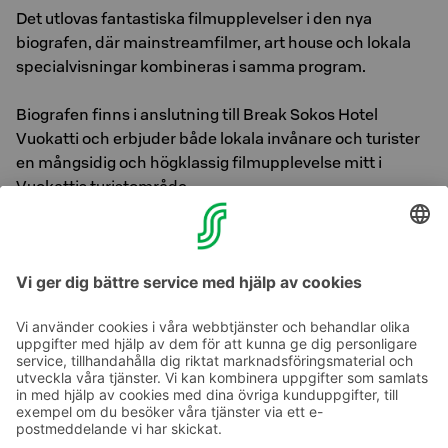
Det utlovas fantastiska filmupplevelser i den nya
biografen, där mainstreamfilmer, art house och lokala
specialvisningar kombineras i samma program.
Biografen finns i anslutning till Break Sokos Hotel
Vuokatti och erbjuder både lokala invånare och turister
en mångsidig och högklassig filmupplevelse mitt i
Vuokattis turistområde.
Bekanta dig med biografens kommande program
här.
Välkommen!
Ta kontakt
Kontaktuppgifter till hotellen