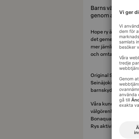
Barns välbefinnande 
genom att stödja H
Hope ry är en föreni
det gemensamma bäst
mer jämlik vardag för
och omtanke.
Original Sokos Hotel
Seinäjoki vill vara me
barnskyddsarbete.
Våra kunder har också
välgörenhetsorganisa
Bonaqua-drink som kö
Rys aktiviteter.