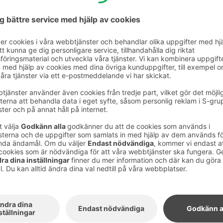
är viktigt för oss, så vi vill också göra vårt eget bidrag
ope ry värdefulla arbete.
ng som arbetar tillsammans med volontärer för
a. Målet med verksamheten är att skapa en
 barn i Finland och att främja lokal gemenskap
 Vaakuna och Original Sokos Hotel Lakeus
d och stödja Hope ry i detta viktiga
 möjlighet att delta i
tionen, eftersom vi donerar 0,50€ för varje
ps från butiken på båda hotellen till Hope