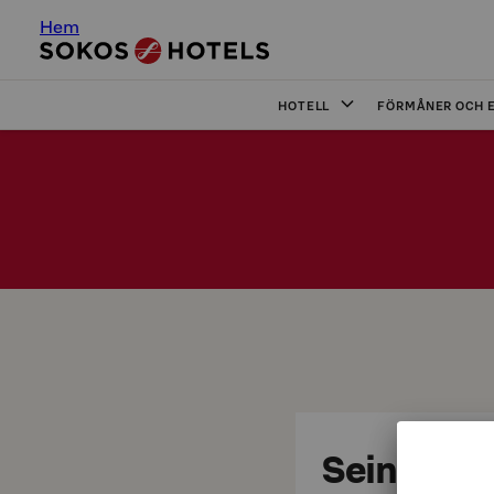
Hem
HOTELL
FÖRMÅNER OCH 
Seinäjoki 