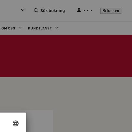
Sök bokning
Boka rum
OM OSS
KUNDTJÄNST