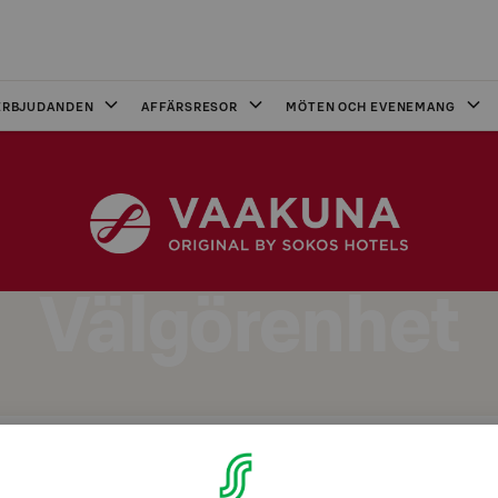
ERBJUDANDEN
AFFÄRSRESOR
MÖTEN OCH EVENEMANG
Välgörenhet
Sokos hoteller och Hope ry