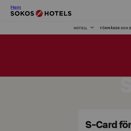
Hem
HOTELL
FÖRMÅNER OCH 
S
S-Card fö