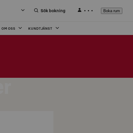
Sök bokning
Boka rum
OM OSS
KUNDTJÄNST
er