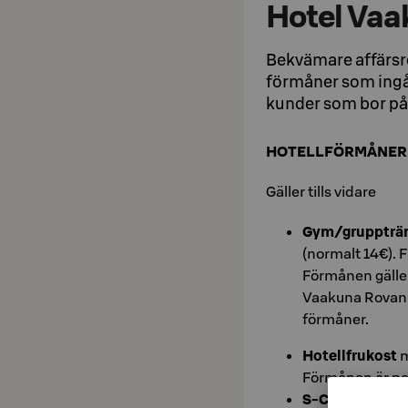
Hotel Vaa
Bekvämare affärsr
förmåner som ingår
kunder som bor på
HOTELLFÖRMÅNER
Gäller tills vidare
Gym/gruppträn
(normalt 14€). 
Förmånen gäller
Vaakuna Rovanie
förmåner.
Hotellfrukost
m
Förmånen är pe
S-Card-menye