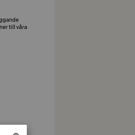
äggande
r till våra