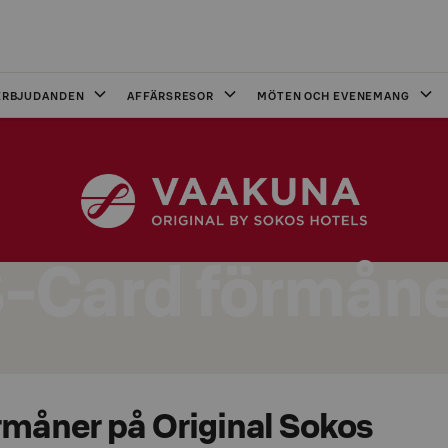
ERBJUDANDEN
AFFÄRSRESOR
MÖTEN OCH EVENEMANG
-Card förmån
rmåner på Original Sokos