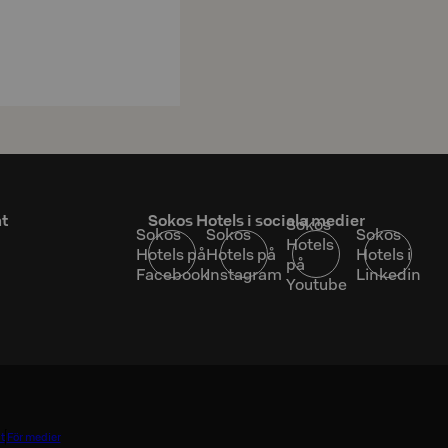
at
Sokos Hotels i sociala medier
Sokos
Sokos
Sokos
Sokos
Hotels
Hotels på
Hotels på
Hotels i
på
Facebook
Instagram
Linkedin
Youtube
t
För medier