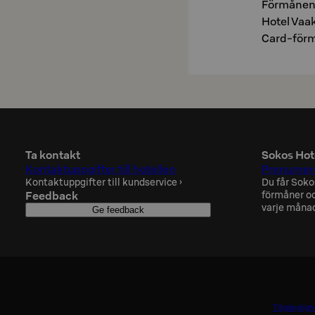
Förmånen 
Hotel Vaak
Card-förm
Ta kontakt
Sokos Hot
Kontaktuppgifter till hotellen
Prenumere
Kontaktuppgifter till kundservice
›
Du får Soko
Feedback
förmåner oc
varje måna
Ge feedback
Tillgänglig