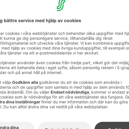
 Rovaniemi.
:
Laxsoppa (L) Krämig laxsoppa och Malahde-
r (L) Husets varma skink- och ostsmörgås,
ch aioli.
hour-Fleur N G VN Roasted cauliflower and
urée, baby gem lettuce and vinaigrette
y Cheddar Chiken (G,L). Kycklingfilé, varma
heddarostsås. Även potatisklyftor.
(L).2 fyllda burritos med pulled beef hanger av
a, ris och kryddig salsa, serveras med
aköttbuljong, picklad rödkål och gräslök.
. Briochebröd, hamburgerbiff, bacon,
onmajonnäs, husets ketchup och saltgurka,
ommes frites.
 st. ( G,L)
pp samt gurkoch morotsstavar.