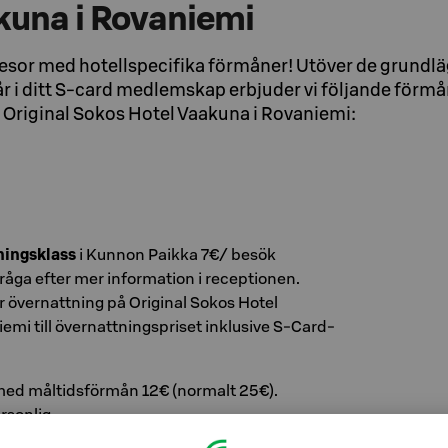
kuna i Rovaniemi
esor med hotellspecifika förmåner! Utöver de grundl
 i ditt S-card medlemskap erbjuder vi följande förmåne
 Original Sokos Hotel Vaakuna i Rovaniemi:
ingsklass
i Kunnon Paikka 7€/ besök
Fråga efter mer information i receptionen.
 övernattning på Original Sokos Hotel
mi till övernattningspriset inklusive S-Card-
ed måltidsförmån 12€ (normalt 25€).
rsonlig.
r
finns på restaurangerna Frans & Chérie,