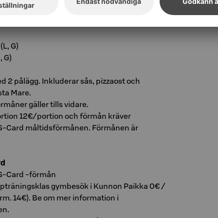
ium (VE, G)
a-Hot (VE, G)
(L, G)
, G)
d 2 pålägg. Inkluderar sås, pizzaost och
sta Mare.
måner gäller tills vidare.
tion 12€/portion och förmån kräver
S-Card måltidsförmånen. Förmånen är
rd
S-Card -förmån
träningsklas gymbesök i Kunnon Paikka 0€ /
rm. 14€). Be om mer information i
en.