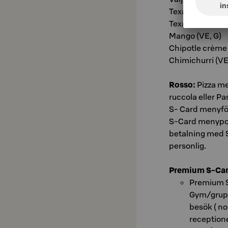
Texas Pete Med
Texas Pete Extr
Mango (VE, G)
Chipotle crème 
Chimichurri (VE
Rosso:
Pizza me
ruccola eller Pa
S- Card menyför
S-Card menypor
betalning med 
personlig.
Premium S-Ca
Premium 
Gym/grupp
besök ( no
reception