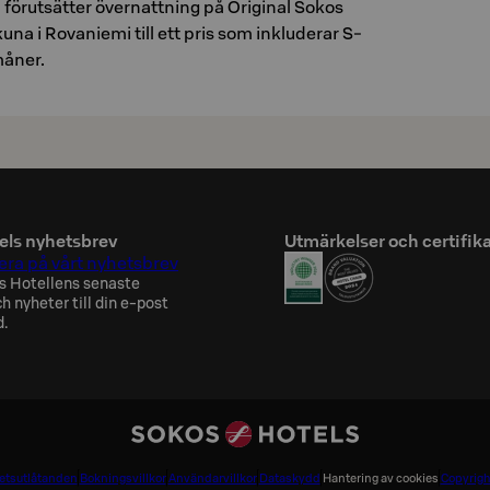
förutsätter övernattning på Original Sokos
una i Rovaniemi till ett pris som inkluderar S-
åner.
els nyhetsbrev
Utmärkelser och certifik
ra på vårt nyhetsbrev
s Hotellens senaste
h nyheter till din e-post
d.
hetsutlåtanden
Bokningsvillkor
Användarvillkor
Dataskydd
Hantering av cookies
Copyrigh