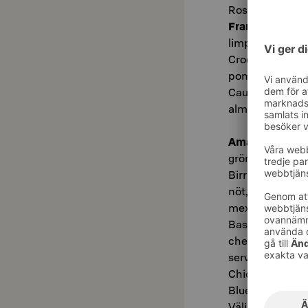
Rosso, Amarillo
Frans & Chérie
limpa.
Croque-Monsieu
pommes frites o
Cauliflower – C
almonds, bean p
Amarillo:
Cream
grönsaker och c
Birria Burritos 
nöt, lök, paprik
mexikansk birri
Base Burger (L)
cheddarost, dij
serveras med p
Chicken wings 10
Blue cheese-di
Välj sås: