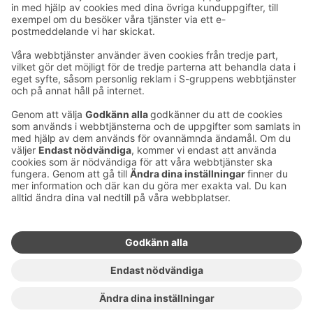
Ta kontakt
Kontaktuppgifter till hotellen
Kontaktuppgifter till kundservice
›
Feedback
Ge feedback
Sokos Hotels nyhetsbrev
Utmärkelser och certifikat
Prenumerera på vårt
nyhetsbrev
Du får Sokos Hotellens senaste
förmåner och nyheter till din e-
post varje månad.
Sokos Hotels i sociala medier
Sokos
Sokos
Sokos
Sokos
Hotels
Hotels på
Hotels på
Hotels i
på
Facebook
Instagram
Linkedin
Youtube
Tillgänglighetsutlåtanden
Bokningsvillkor
Användarvillkor
Dataskydd
Hantering av cookies
Copyright
För medier