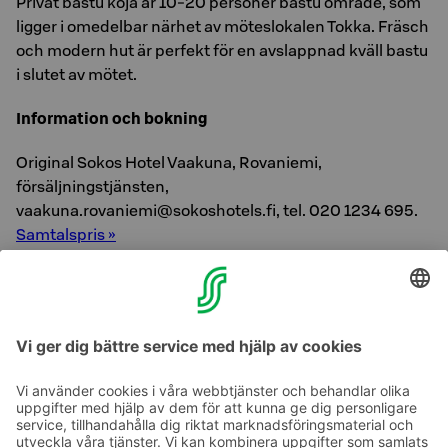
Privat bastu koja är 10-20 personer bastu område, som
ligger i omedelbar närhet av möteslokalen Tokka. Fräsch
och modern hut är perfekt för en avslappnad kväll bastu
i slutet av mötet.
Information och bokning
Original Sokos Hotel Vaakuna, Rovaniemi,
försäljningstjänsten,
vaakuna.rovaniemi@sokoshotels.fi, tel. 020 1234 695.
Samtalspris »
Läs mer och boka på internet
Du kan ta del av detta hotell på internet och göra en
bokning enkelt och snabbt.