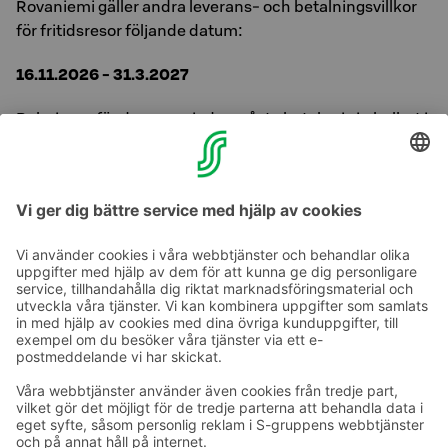
Rovaniemi gäller andra leverans- och betalningsvillkor
för fritidsresor följande datum:
16.11.2026 - 31.3.2027
Bokningar för dessa perioder måste betalas i sin helhet i
förväg vid bokningstillfället.
Vid ändringar eller avbokningar återbetalas inte den
erlagda betalningen.
Ta kontakt
Kontaktuppgifter till hotellen
Kontaktuppgifter till kundservice
›
Feedback
Ge feedback
Sokos Hotels nyhetsbrev
Utmärkelser och certifikat