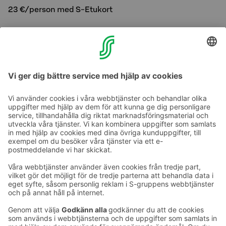
23 €/person med S-Etukort
Barn 4-12 år 1 €/år.
Barn 0-3 år gratis.
Frukost betalas i hotellets reception.
Ta kontakt
Kontaktuppgifter till hotellen
Kontaktuppgifter till kundservice
›
Feedback
Ge feedback
Sokos Hotels nyhetsbrev
Utmärkelser och certifikat
Prenumerera på vårt
nyhetsbrev
Du får Sokos Hotellens senaste