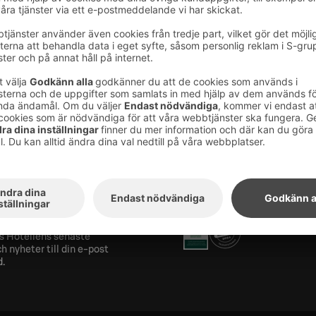
els nyhetsbrev
Utmärkelser och certifik
ra på vårt nyhetsbrev
s Hotellens senaste
h nyheter till din e-post
d.