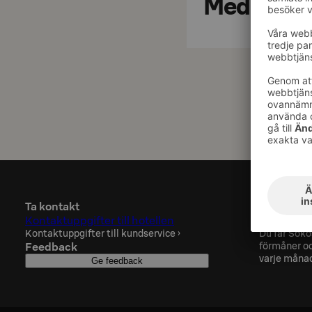
Med barn
Ta kontakt
Sokos Hot
Kontaktuppgifter till hotellen
Prenumere
Kontaktuppgifter till kundservice
›
Du får Soko
Feedback
förmåner oc
varje måna
Ge feedback