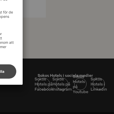
at
Sokos Hotels i sociala medier
Sokos
Sokos
Sokos
Sokos
Hotels
Hotels på
Hotels på
Hotels i
på
Facebook
Instagram
Linkedin
Youtube