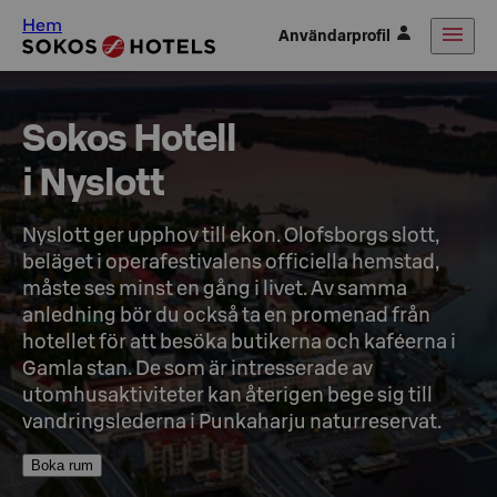
Hem
Användarprofil
Sokos Hotell

i Nyslott
Nyslott ger upphov till ekon. Olofsborgs slott, 
beläget i operafestivalens officiella hemstad, 
måste ses minst en gång i livet. Av samma 
anledning bör du också ta en promenad från 
hotellet för att besöka butikerna och kaféerna i 
Gamla stan. De som är intresserade av 
utomhusaktiviteter kan återigen bege sig till 
vandringslederna i Punkaharju naturreservat.
Boka rum