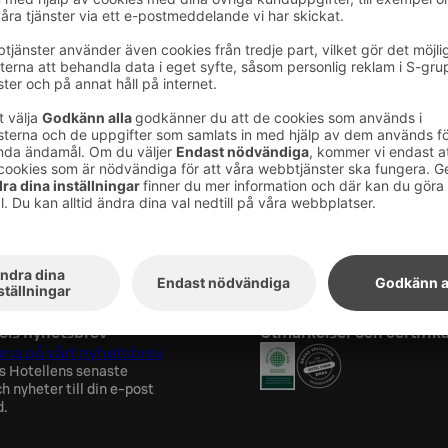
 20.00–21.30.
lgäster ingår i priset för övernattning.
inns gemensam bastur för damer och herrar.
 Fråga armband från reception.
ngår inte i grundpriset för övernattning.
els nyhetsbrev
Utmärkelser och certifik
ra på vårt nyhetsbrev
s Hotellens senaste
h nyheter till din e-post
d.