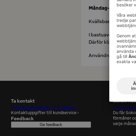
Måndag–torsdag kl.
Kvällsbastun för hotel
I bastuavdelningen f
Därför klä simdräkt.
Användning av spaet i
Ta kontakt
Sokos Hot
Kontaktuppgifter till hotellen
Prenumere
Kontaktuppgifter till kundservice
›
Du får Soko
Feedback
förmåner oc
varje måna
Ge feedback