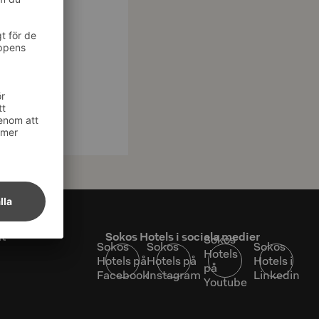
at
Sokos Hotels i sociala medier
Sokos
Sokos
Sokos
Sokos
Hotels
Hotels på
Hotels på
Hotels i
på
Facebook
Instagram
Linkedin
Youtube