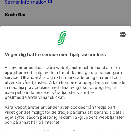
Se mer information.
Kaski Bar
En mysig biblioteksbar Hiekkapakka bjuder in till en
avslappnad kväll, precis bredvid Koli Relax Spa på
bottenvåningen på Break Sokos Hotel Koli.
Se mer information.
Ta kontakt
Kontaktuppgifter till hotellen
Kontaktuppgifter till kundservice
›
Feedback
Ge feedback
Sokos Hotels nyhetsbrev
Utmärkelser och certifikat
Prenumerera på vårt