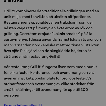
Grill it! Koli
Grill it! kombinerar den traditionella grillningen med en
unik miljö, med tonvikten på utsökta biffportioner.
Restaurangens specialitet är en träkolsgrill som ger
nästan varje rätt på menyn en äkta arom av rök och
grillning. Dessutom erbjuds "Lokala smaker" på à la
carte-menyn. I dessa används främst lokala råvaror och
man värnar den nordkarelska mattraditionen. Utsikten
över sjön Pielisjärvi och de skogklädda höjderna är
strålande från restaurang Grill it!
Vår restaurang Grill it! fungerar även som medelpunkt
för olika fester, konferenser och evenemang och vi är
även en mycket populär plats för bröllopsfester. Vi
ordnar fester och evenemang av olika storlekar, från
små tillställningar till evenemang för upp till 200
personer.
Se mer information.