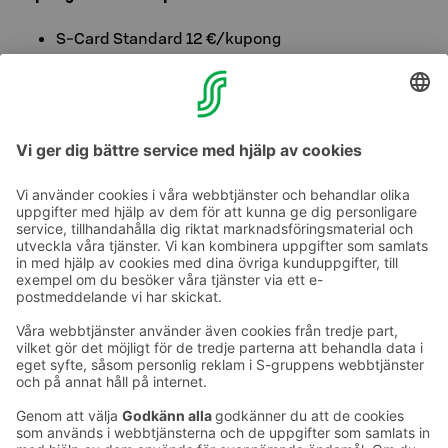
S-Card Standard 12 €/kupong
S-Card Premium 9 €/kupong
ABC Carwash Prisma Laune,
adress Ajokatu 83,
15500 Lahtis
Öppettider: MÅ–LÖ 8–21, SÖ 10–18
Ta kontakt
Kontaktuppgifter till hotellen
Kontaktuppgifter till kundservice
›
Feedback
Ge feedback
Sokos Hotels nyhetsbrev
Utmärkelser och certifikat
Prenumerera på vårt
nyhetsbrev
Du får Sokos Hotellens senaste