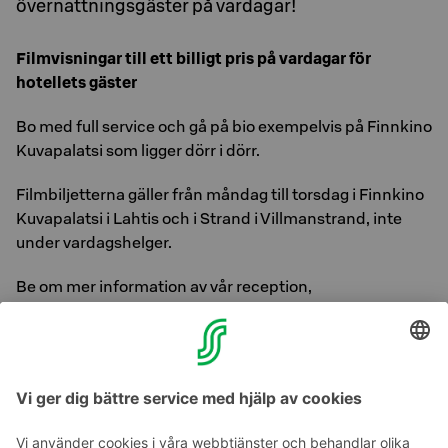
övernattningsgäster på vardagar!
Filmvisningar till ett billigt pris på vardagar för
hotellets gäster
Bo med full service och gå på bio exempelvis på Finnkino
Kuvapalatsi som ligger dörr i dörr.
Filmbiljetterna gäller från måndag till torsdag i Finnkino
Kuvapalatsi i Lahtis och i Strand i Villmanstrand, inte
under vardagshelger.
Be om mer information av vår reception,
seurahuone.lahti@sokoshotels.fi
Förmånen gäller endast för övernattningsgäster. 1
biljett/gäst.