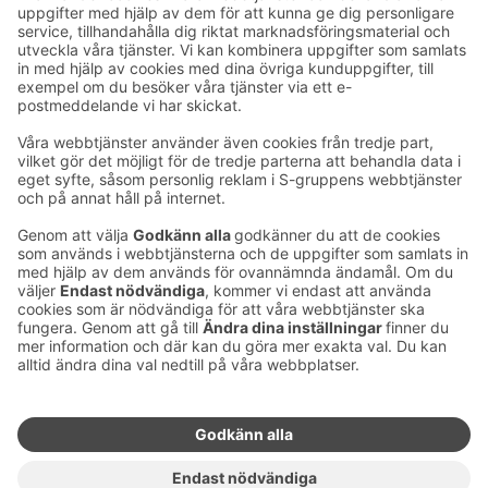
Ta kontakt
Kontaktuppgifter till hotellen
Kontaktuppgifter till kundservice
›
Feedback
Ge feedback
Sokos Hotels nyhetsbrev
Utmärkelser och certifikat
Prenumerera på vårt
nyhetsbrev
Du får Sokos Hotellens senaste
förmåner och nyheter till din e-
post varje månad.
Sokos Hotels i sociala medier
Sokos
Sokos
Sokos
Sokos
Hotels
Hotels på
Hotels på
Hotels i
på
Facebook
Instagram
Linkedin
Youtube