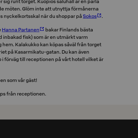
 sig runt torget. Kuopios saluhall är en pärla
ade möten. Glöm inte att utnyttja förmånerna
lls nyckelkortsskal när du shoppar på
Sokos
.
e
Hanna Partanen
bakar Finlands bästa
 inbakad fisk) som är en utmärkt varm
ig hem. Kalakukko kan köpas såväl från torget
riet på Kasarmikatu-gatan. Du kan även
i förväg till receptionen på vårt hotell vilket är
en som vår gäst!
ips från receptionen.