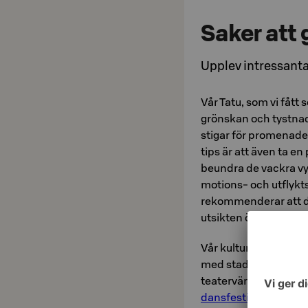
Saker att 
Upplev intressant
Vår Tatu, som vi fått
grönskan och tystnade
stigar för promenade
tips är att även ta 
beundra de vackra vy
motions- och utflykts
rekommenderar att 
utsikten över Savolax
Vår kultur-Kirstis r
med stadens konsert
teatervärlds pärla,
Ku
dansfestival
, som 