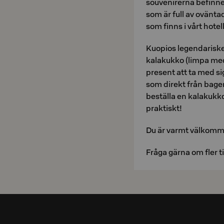
souvenirerna befinner
som är full av ovänt
som finns i vårt hote
Kuopios legendarisk
kalakukko (limpa med
present att ta med s
som direkt från bage
beställa en kalakukko 
praktiskt!
Du är varmt välkomm
Fråga gärna om fler t