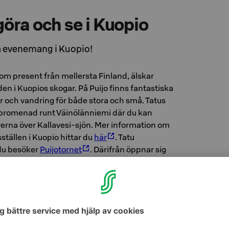
göra och se i Kuopio
a evenemang i Kuopio!
 som present från mellersta Finland, älskar
n i Kuopios skogar. På Puijo finns fantastiska
r och vandring för både stora och små. Tatus
en promenad runt Väinölänniemi där du kan
erna över Kallavesi-sjön. Mer information om
ställen i Kuopio hittar du
här
. Tatu
du besöker
Puijotornet
. Därifrån öppnar sig
, en av de vackraste utsikterna i världen.
ekommendation för dig är att göra bekantskap
hjärta,
Kuopios Musikcenter
, och Finlands
opios stadsteater
. Även
Kuopio
är Nordens äldsta och största dansfestival, är