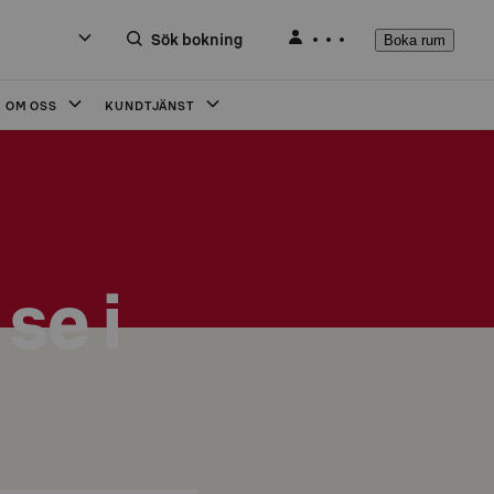
Sök bokning
Boka rum
OM OSS
KUNDTJÄNST
se i