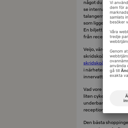
något du inte vill mi
se internationella da
talangerna. En av Kuo
som ligger på gatan br
En biljett till VB-foto
från receptionen på v
Veijo, värden av vå
skridskoåkning på Ka
skridskoåkningsroute
i närheten av vårt ho
innervattensbåtarna o
Vad vore ett bättre s
liten cykeltur runt V
underbara sjöutsikte
receptionen. Eller var
Den bästa shoppinge