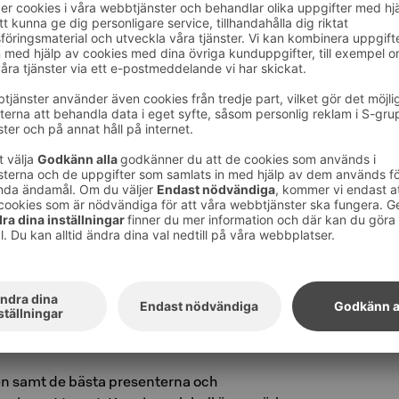
ssa! Under festivalveckan har du möjlighet att
nsstjärnor såväl som de bästa finska
pios pärlor är definitivt
VB-fotograficentret
edvid vårt hotell i ett vackert trähuskvarter.
graficentret köper du till ett förmånligare pris
årt hotell.
ra möten och evenemang, rekommenderar
llavesi-sjön under vintern. De bästa
rna i Kuopio
börjar från hamnen som ligger
tell. Under sommaren kliver Veijo på
ch njuter av den härligt blåa sjön.
ätt att spendera en sommardag än att ta en
äinölänniemi och samtidigt njuta av den
n! Du kan låna en trendig Jopo-cykel från
för inte hoppa in i en cykeltaxi?
n samt de bästa presenterna och