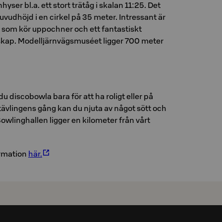
ser bl.a. ett stort trätåg i skalan 11:25. Det
uvudhöjd i en cirkel på 35 meter. Intressant är
5 som kör uppochner och ett fantastiskt
skap. Modelljärnvägsmuséet ligger 700 meter
u discobowla bara för att ha roligt eller på
 tävlingens gång kan du njuta av något sött och
Bowlinghallen ligger en kilometer från vårt
ormation
här.