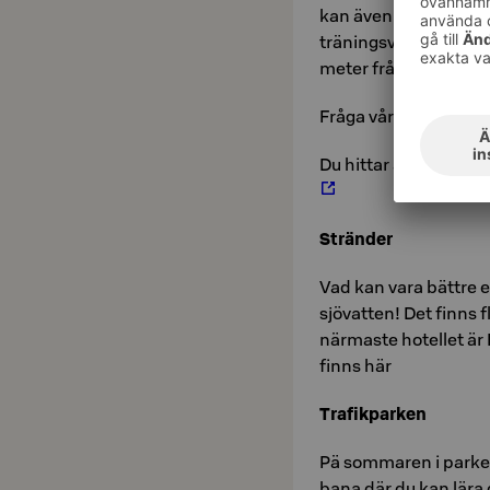
kan även träna i lek
träningsvideorna Li
meter från vårt hotell
Fråga vår reception o
Du hittar även Kouvol
Stränder
Vad kan vara bättre 
sjövatten! Det finns 
närmaste hotellet är
finns här
Trafikparken
Pä sommaren i parke
bana där du kan lära d