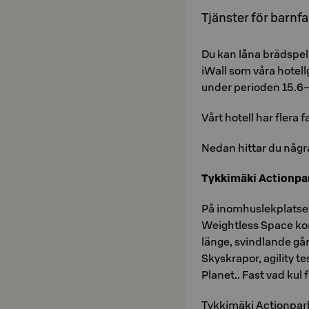
Tjänster för barnfa
Du kan låna brädspel
iWall som våra hotel
under perioden 15.6–
Vårt hotell har flera
Nedan hittar du några 
Tykkimäki Actionpa
På inomhuslekplatsen 
Weightless Space kom
länge, svindlande gå
Skyskrapor, agility t
Planet.. Fast vad kul f
Tykkimäki Actionpark 