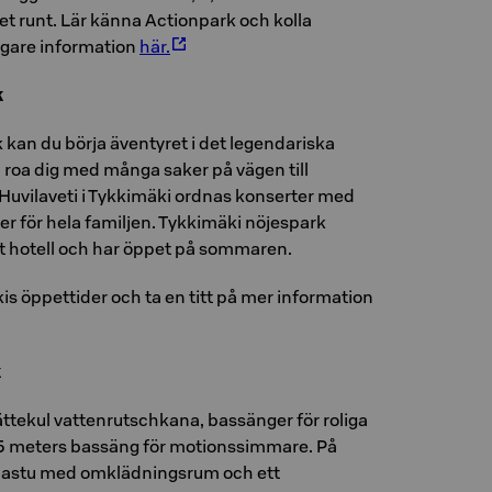
ret runt. Lär känna Actionpark och kolla
ligare information
här.
k
 kan du börja äventyret i det legendariska
roa dig med många saker på vägen till
Huvilaveti i Tykkimäki ordnas konserter med
er för hela familjen. Tykkimäki nöjespark
rt hotell och har öppet på sommaren.
kis öppettider och ta en titt på mer information
k
ättekul vattenrutschkana, bassänger för roliga
25 meters bassäng för motionssimmare. På
bastu med omklädningsrum och ett