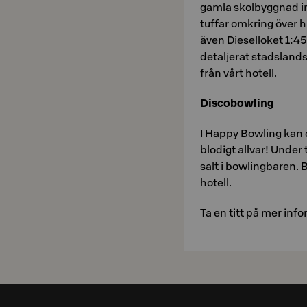
gamla skolbyggnad inhy
tuffar omkring över h
även Dieselloket 1:4
detaljerat stadsland
från vårt hotell.
Discobowling
I Happy Bowling kan d
blodigt allvar! Under
salt i bowlingbaren. 
hotell.
Ta en titt på mer inf