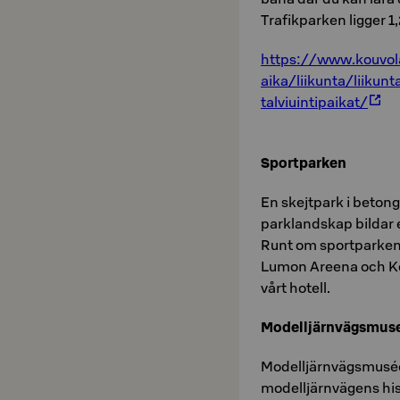
Trafikparken ligger 1,
https://www.kouvol
aika/liikunta/liikun
talviuintipaikat/
Sportparken
En skejtpark i betong
parklandskap bildar 
Runt om sportparken 
Lumon Areena och Kou
vårt hotell.
Modelljärnvägsmu
Modelljärnvägsmuséet
modelljärnvägens hist