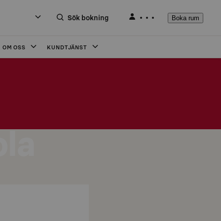
Sök bokning
Boka rum
OM OSS
KUNDTJÄNST
ola