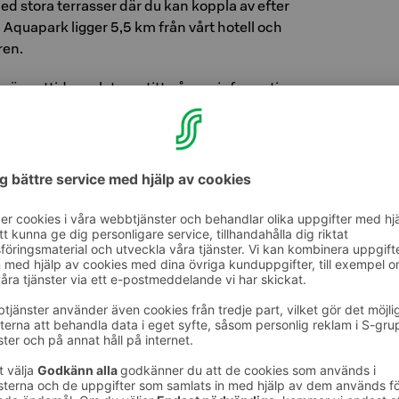
 stora terrasser där du kan koppla av efter
Aquapark ligger 5,5 km från vårt hotell och
ren.
s öppettider och ta en titt på mer information
ki.fi/huvipuisto/
eegolfbanor i Kouvola-området, så ta med dig
resa och bege dig till banan! Kolla in spåren
 parken Keskuspuisto erbjuder mångsidiga
rn och motionsmöjligheter för alla åldrar. Du