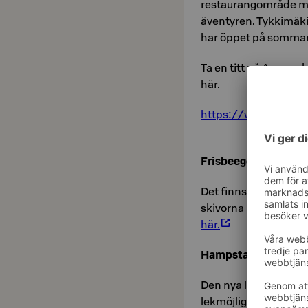
restaurangområde med
äventyren. Tykkimäki 
har öppet på somma
Ta en titt på Aquapak
här.
https://www.tykkima
Frisbeegolf
Det finns flera frisb
skivorna på din hotell
här.
Hampstaparken
Den nya lekplatsen i
lekmöjligheter för ba