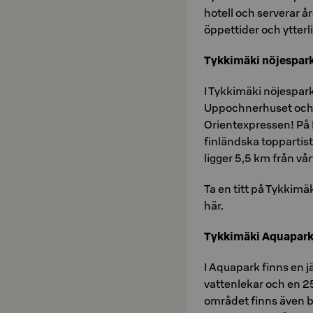
hotell och serverar å
öppettider och ytter
Tykkimäki nöjespar
I Tykkimäki nöjespark
Uppochnerhuset och 
Orientexpressen! På 
finländska toppartist
ligger 5,5 km från vå
Ta en titt på Tykkimä
här.
Tykkimäki Aquapar
I Aquapark finns en j
vattenlekar och en 
området finns även 