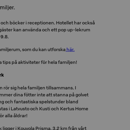
miljer.
 och böcker i receptionen. Hotellet har också
lgäster kan använda och ett pop up-lekrum
9.8.
 familjerum, som du kan utforska
här.
tips på aktiviteter för hela familjen!
rk
rör sig hela familjen tillsammans. I
mer dina fötter inte att stanna på golvet
ng och fantastiska spelstunder bland
estas i Latvusto och Kusti och Kertus Home
ör alla åldrar!
ligger i Kouvola Prisma, 3,2 km från vårt