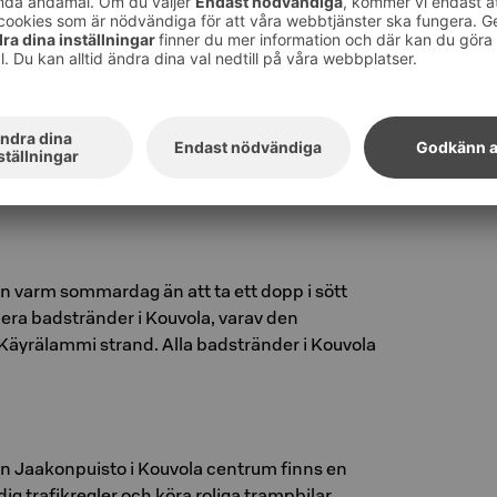
redskapen med hjälp av QR-koder och
ikkuva Kouvola. Hampstaparken ligger 800
.
m fina lekplatser i våra närområden! :)
as alla lekplatser
här
en varm sommardag än att ta ett dopp i sött
flera badstränder i Kouvola, varav den
 Käyrälammi strand. Alla badstränder i Kouvola
n Jaakonpuisto i Kouvola centrum finns en
ig trafikregler och köra roliga trampbilar.