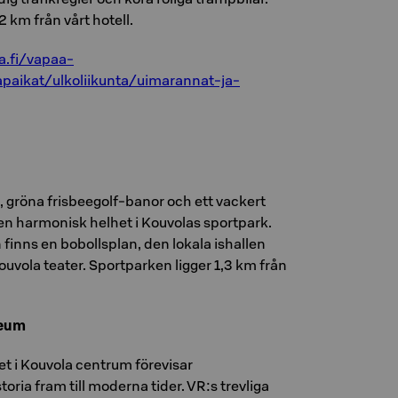
2 km från vårt hotell.
a.fi/vapaa-
tapaikat/ulkoliikunta/uimarannat-ja-
, gröna frisbeegolf-banor och ett vackert
en harmonisk helhet i Kouvolas sportpark.
finns en bobollsplan, den lokala ishallen
vola teater. Sportparken ligger 1,3 km från
seum
 i Kouvola centrum förevisar
oria fram till moderna tider. VR:s trevliga